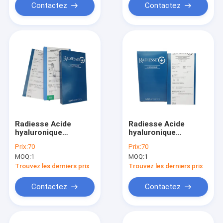
Contactez
Contactez
Radiesse Acide
Radiesse Acide
hyaluronique
hyaluronique
Remplisseur cutané
remplisseur cutané
Prix:
70
Prix:
70
pour le visage
0,8c 1,5cc
MOQ:
1
MOQ:
1
Trouvez les derniers prix
Trouvez les derniers prix
Contactez
Contactez