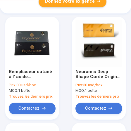
Donnez votre exigence
Remplisseur cutané
Neuramis Deep
à l' acide
Shape Corée Original
hyaluronique
1 ml de remplissage
Prix:
30 usd/box
Prix:
30 usd/box
cutané à base
MOQ:
1 boîte
MOQ:
1 boîte
d'acide hyaluronique
Trouvez les derniers prix
Trouvez les derniers prix
Contactez
Contactez