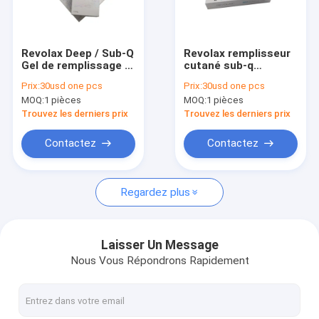
Visite d'usine
Contrôle de qualité
Revolax Deep / Sub-Q
Revolax remplisseur
Gel de remplissage à
cutané sub-q
Contactez-nous
l' acide hyaluronique
profond et fin
Prix:
30usd one pcs
Prix:
30usd one pcs
MOQ:
1 pièces
MOQ:
1 pièces
Nouvelles
Trouvez les derniers prix
Trouvez les derniers prix
Demandez une citation
Contactez
Contactez
Shopping Online
Regardez plus
Remplisseur cutané d'acide hyaluronique
Laisser Un Message
Nous Vous Répondrons Rapidement
remplisseurs de ride d'acide hyaluronique
Remplisseur d'injection d'acide hyaluronique