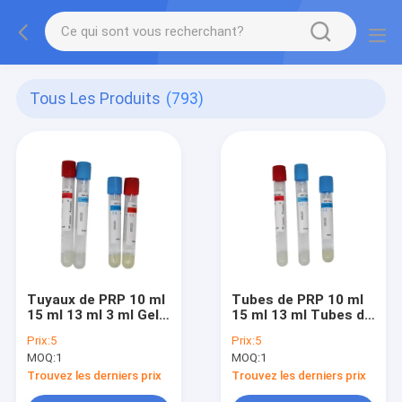
Tous Les Produits
(793)
Tuyaux de PRP 10 ml
Tubes de PRP 10 ml
15 ml 13 ml 3 ml Gel
15 ml 13 ml Tubes de
acide Tuyaux de PRP
PRP de PRF
Prix:
5
Prix:
5
PRF
MOQ:
1
MOQ:
1
Trouvez les derniers prix
Trouvez les derniers prix