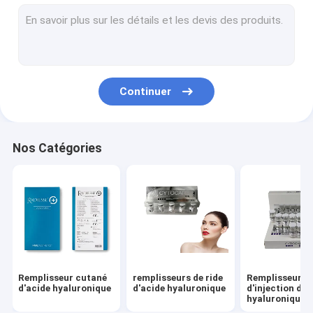
Les remplisseurs cutanés font face au remplisseur
Grosses injections de dissolution
Injection de Filorga 135HA
Continuer
Fils de PDO PCL PLLA
machine de beauté de rf
Nos Catégories
Stylo d'acide hyaluronique
Peptide de protéine d'or
Gel de serrage femelle
Kit de rabotage de Derma
Remplisseur cutané
remplisseurs de ride
Remplisseur
Aiguille micro de canule
d'acide hyaluronique
d'acide hyaluronique
d'injection d'a
hyaluronique