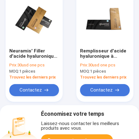
Neuramis' Filler
Remplisseur d'acide
d'acide hyaluronique
hyaluronique à
à volume fin et
volume profond et
Prix:
30usd one pcs
Prix:
30usd one pcs
profond pour
fin de Neuramis pour
MOQ:
1 pièces
MOQ:
1 pièces
l'élimination des
éliminer les rides
rides 1 ml
Trouvez les derniers prix
Trouvez les derniers prix
Contactez
Contactez
Économisez votre temps
Laissez-nous contacter les meilleurs
produits avec vous.