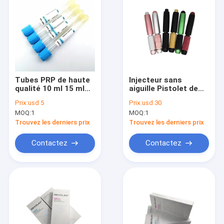
Tubes PRP de haute
Injecteur sans
qualité 10 ml 15 ml
aiguille Pistolet de
13 ml
mésothérapie stylo
Prix:
usd 5
Prix:
usd 30
hyaluronique pour
MOQ:
1
MOQ:
1
éliminer les rides
Trouvez les derniers prix
Trouvez les derniers prix
Contactez
Contactez
Maison
Produits
Au sujet de nous