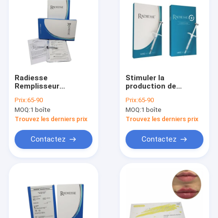
Radiesse
Stimuler la
Remplisseur
production de
Dermique Stimuler la
collagène 3cc
Prix:
65-90
Prix:
65-90
Production de
Radiesse
MOQ:
1 boîte
MOQ:
1 boîte
Collagène 0,8cc
1,5cc 3cc Radiesse
Trouvez les derniers prix
Trouvez les derniers prix
Contactez
Contactez
Maison
Produits
Au sujet de nous