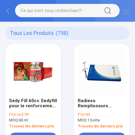
Tous Les Produits
(798)
Sedy Fill 60cc Sedyfill
Radiess
pour le renforcement
Remplisseurs
de la hanche de la
cutanés et
Prix:
usd 99
Prix:
60
fesse du sein
remplisseurs de rides
MOQ:
60 ml
MOQ:
1 boîte
Hydroxyapatite de
calcium 1,5 ml 0,8 ml
Trouvez les derniers prix
Trouvez les derniers prix