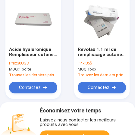
Acide hyaluronique
Revolax 1.1 ml de
Remplisseur cutané
remplissage cutané à
anti-rides 1 ml Eptq
l' acide hyaluronique
Prix:
30USD
Prix:
35$
E. P. T. Q Epitique
sous-Q pour le
MOQ:
1 boîte
MOQ:
1box
S100 S300
visage
Trouvez les derniers prix
Trouvez les derniers prix
Contactez
Contactez
Économisez votre temps
Laissez-nous contacter les meilleurs
produits avec vous.