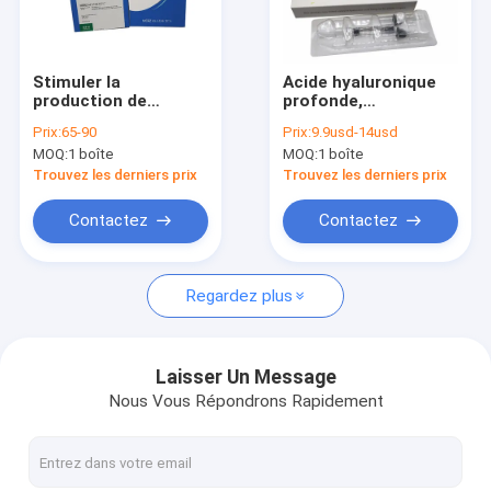
Visite d'usine
Contrôle de qualité
Stimuler la
Acide hyaluronique
production de
profonde,
Contactez-nous
collagène 0,8cc 1,5cc
remplisseur cutané
Prix:
65-90
Prix:
9.9usd-14usd
3cc Radiesse
croisé 2 ml Ce
MOQ:
1 boîte
MOQ:
1 boîte
Nouvelles
Trouvez les derniers prix
Trouvez les derniers prix
Demandez une citation
Contactez
Contactez
Shopping Online
Regardez plus
Remplisseur cutané d'acide hyaluronique
Laisser Un Message
Nous Vous Répondrons Rapidement
remplisseurs de ride d'acide hyaluronique
Remplisseur d'injection d'acide hyaluronique