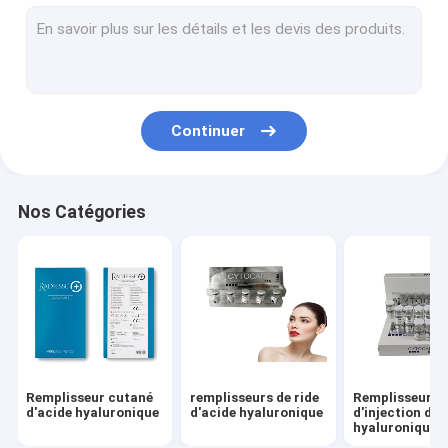
Les remplisseurs cutanés font face au remplisseur
Grosses injections de dissolution
Injection de Filorga 135HA
Continuer
Fils de PDO PCL PLLA
machine de beauté de rf
Nos Catégories
Stylo d'acide hyaluronique
Peptide de protéine d'or
Gel de serrage femelle
Kit de rabotage de Derma
Remplisseur cutané
remplisseurs de ride
Remplisseur
Aiguille micro de canule
d'acide hyaluronique
d'acide hyaluronique
d'injection d'a
hyaluronique