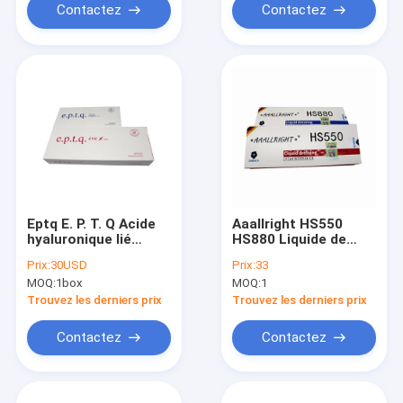
Contactez
Contactez
Eptq E. P. T. Q Acide
Aaallright HS550
hyaluronique lié
HS880 Liquide de
croisé Ha
remplissage cutané
Prix:
30USD
Prix:
33
Remplisseur cutané
MOQ:
1box
MOQ:
1
S100 S300
Trouvez les derniers prix
Trouvez les derniers prix
Contactez
Contactez