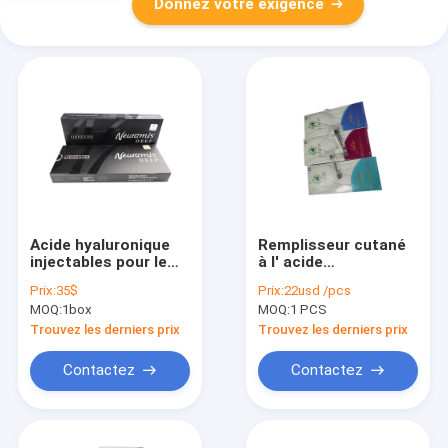
Donnez votre exigence
Acide hyaluronique
Remplisseur cutané
injectables pour le
à l' acide
visage 1.1 ml / 1
hyaluronique pour
Prix:
35$
Prix:
22usd /pcs
flacon
injection dans les
MOQ:
1box
MOQ:
1 PCS
fesses
Trouvez les derniers prix
Trouvez les derniers prix
Contactez
Contactez