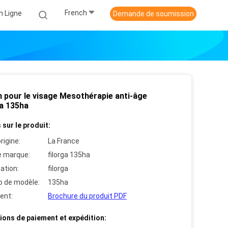
French
n Ligne
Demande de soumission
 pour le visage Mesothérapie anti-âge
ga 135ha
 sur le produit:
rigine:
La France
 marque:
filorga 135ha
cation:
filorga
 de modèle:
135ha
ent:
Brochure du produit PDF
ions de paiement et expédition: