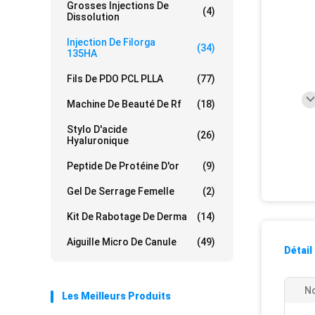
Grosses Injections De
(4)
Dissolution
Injection De Filorga
(34)
135HA
Fils De PDO PCL PLLA
(77)
Machine De Beauté De Rf
(18)
Stylo D'acide
(26)
Hyaluronique
Peptide De Protéine D'or
(9)
Gel De Serrage Femelle
(2)
Kit De Rabotage De Derma
(14)
Aiguille Micro De Canule
(49)
Détail
No
Les Meilleurs Produits