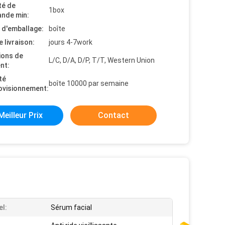
té de
1box
nde min:
s d'emballage:
boîte
e livraison:
jours 4-7work
ions de
L/C, D/A, D/P, T/T, Western Union
nt:
té
boîte 10000 par semaine
ovisionnement:
Meilleur Prix
Contact
el:
Sérum facial