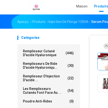
Maison
Produit
Aperçu
Produits
Injection De Filorga 135HA
Serum Pour
Catégories
Remplisseur Cutané
(446)
D'acide Hyaluronique
Remplisseurs De Ride
(30)
D'acide Hyaluroniqu...
Remplisseur D'injection
(22)
D'acide ...
Les Remplisseurs
(54)
Cutanés Font Face Au ...
Poudre Anti-Rides
(0)