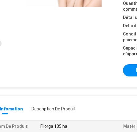
Quanti
comma
Détail
Délai d
Condit
paieme
Capaci
d'appr
 Infomation
Description De Produit
m De Produit:
Filorga 135 ha
Matéri