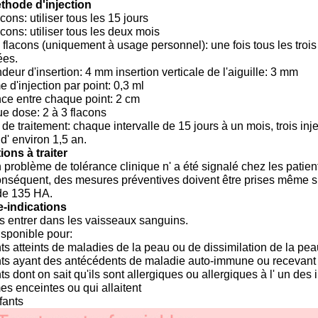
thode d'injection
acons: utiliser tous les 15 jours
acons: utiliser tous les deux mois
 flacons (uniquement à usage personnel): une fois tous les troi
ées.
deur d'insertion: 4 mm insertion verticale de l'aiguille: 3 mm
 d'injection par point: 0,3 ml
ce entre chaque point: 2 cm
e dose: 2 à 3 flacons
de traitement: chaque intervalle de 15 jours à un mois, trois in
d' environ 1,5 an.
ons à traiter
problème de tolérance clinique n' a été signalé chez les patien
nséquent, des mesures préventives doivent être prises même si l
 de 135 HA.
e-indications
s entrer dans les vaisseaux sanguins.
sponible pour:
ts atteints de maladies de la peau ou de dissimilation de la pea
nts ayant des antécédents de maladie auto-immune ou recevan
ts dont on sait qu'ils sont allergiques ou allergiques à l' un des
s enceintes ou qui allaitent
fants