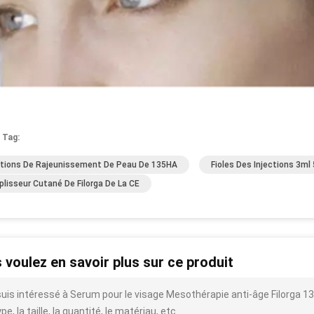
 Tag:
ctions De Rajeunissement De Peau De 135HA
Fioles Des Injections 3m
lisseur Cutané De Filorga De La CE
 voulez en savoir plus sur ce produit
suis intéressé à Serum pour le visage Mesothérapie anti-âge Filorga 13
ype, la taille, la quantité, le matériau, etc.