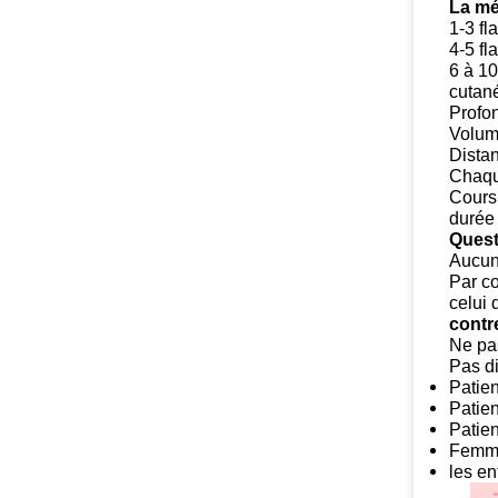
La mé
1-3 fl
4-5 fl
6 à 10
cutan
Profon
Volume
Distan
Chaqu
Cours 
durée 
Questi
Aucun 
Par co
celui
contr
Ne pa
Pas di
Patien
Patie
Patien
Femme
les en