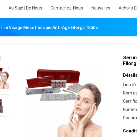
s
Au Sujet De Nous
Contactez-Nous
Nouvelles
Achats E
 Le Visage Mesothérapie Anti-Âge Filorga 135ha
Serum
Filor
Détails
Lieu d'o
Nom de
Certifi
Numéro
Docum
Condit