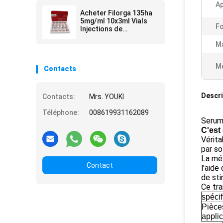
Ap
Acheter Filorga 135ha
5mg/ml 10x3ml Vials
F
Injections de
mésothérapie Anti-âge
M
Me
Contacts
Descri
Contacts:
Mrs. YOUKI
Téléphone:
008619931162089
Serum 
C'est
Vérita
par so
La més
Contact
l'aide
de sti
Ce tra
spécif
Pièce
appli