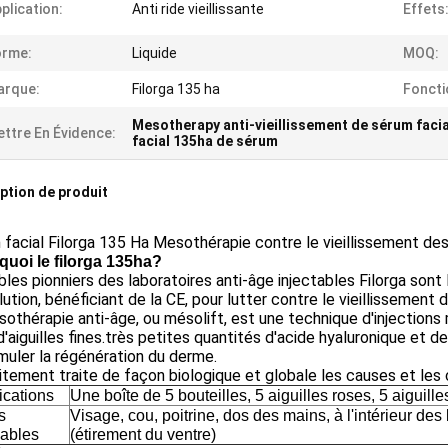
plication:
Anti ride vieillissante
Effets
orme:
Liquide
MOQ:
arque:
Filorga 135 ha
Foncti
Mesotherapy anti-vieillissement de sérum facia
ttre En Évidence:
facial 135ha de sérum
ption de produit
facial Filorga 135 Ha Mesothérapie contre le vieillissement des
 quoi le filorga 135ha?
bles pionniers des laboratoires anti-âge injectables Filorga son
lution, bénéficiant de la CE, pour lutter contre le vieillissement d
othérapie anti-âge, ou mésolift, est une technique d'injections 
 d'aiguilles fines.très petites quantités d'acide hyaluronique et d
muler la régénération du derme.
itement traite de façon biologique et globale les causes et les
ications
Une boîte de 5 bouteilles, 5 aiguilles roses, 5 aiguill
s
Visage, cou, poitrine, dos des mains, à l'intérieur des 
cables
(étirement du ventre)