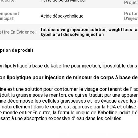
ficacité:
Perte de poids Minceur
Projet:
omposant
Profo
Acide désoxycholique
incipal:
D'injec
fat dissolving injection solution
,
weight loss fa
ttre En Évidence:
kybella fat dissolving injection
ption de produit
on lipolytique à base de kabelline pour injection, liposoluble dans
ion lipolytique pour injection de minceur de corps à base de
ine est une solution pour contourner le visage contenant de l' 
éduit la graisse sous le menton, ce qui se traduit par une appar
ine décompose les cellules graisseuses et les évacue avec les 
 naturellement dans le corps est approuvé par la FDA et utilis
e monde entier.En outre, la formule unique de Kabelline induit l'
sant à une absorption excessive d' eau dans les cellules.