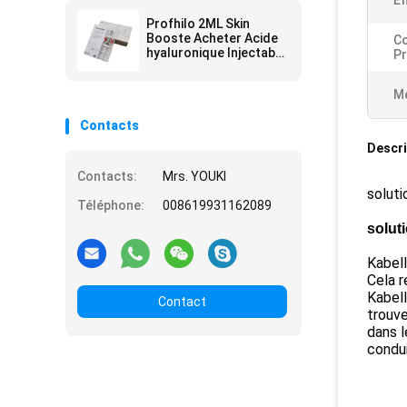
Ef
Profhilo 2ML Skin
Booste Acheter Acide
C
hyaluronique Injectable
Pr
Pour le remodelage de
la peau
Me
Contacts
Descri
Contacts:
Mrs. YOUKI
soluti
Téléphone:
008619931162089
solut
Kabell
Cela r
Kabell
Contact
trouve
dans l
condui