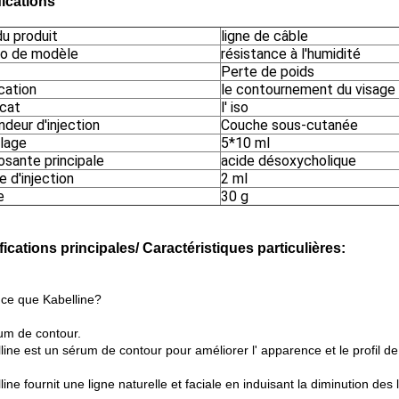
fications
u produit
ligne de câble
o de modèle
résistance à l'humidité
Perte de poids
ication
le contournement du visage
icat
l' iso
deur d'injection
Couche sous-cutanée
lage
5*10 ml
sante principale
acide désoxycholique
 d'injection
2 ml
e
30 g
ications principales/ Caractéristiques particulières:
 ce que Kabelline?
um de contour.
line est un sérum de contour pour améliorer l' apparence et le profil d
line fournit une ligne naturelle et faciale en induisant la diminution des