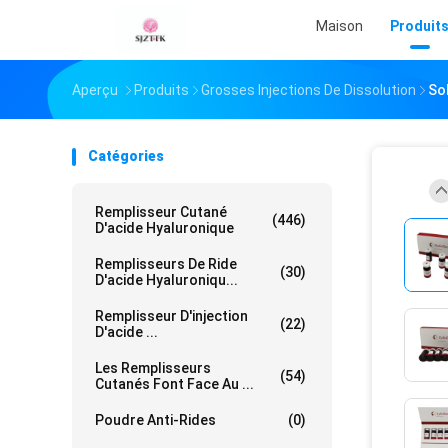
Maison
Produit
Aperçu
Produits
Grosses Injections De Dissolution
So
Catégories
Remplisseur Cutané
(446)
D'acide Hyaluronique
Remplisseurs De Ride
(30)
D'acide Hyaluroniqu...
Remplisseur D'injection
(22)
D'acide ...
Les Remplisseurs
(54)
Cutanés Font Face Au ...
Poudre Anti-Rides
(0)