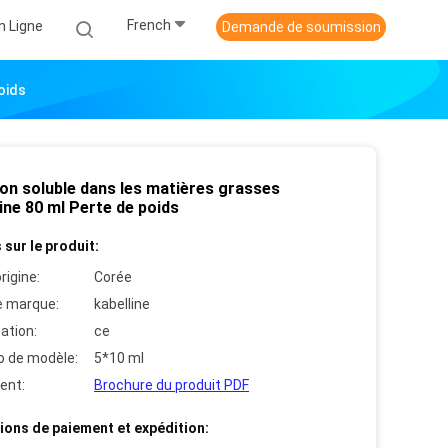
French
n Ligne
Demande de soumission
oids
ion soluble dans les matières grasses
ine 80 ml Perte de poids
 sur le produit:
rigine:
Corée
 marque:
kabelline
cation:
ce
 de modèle:
5*10 ml
ent:
Brochure du produit PDF
ions de paiement et expédition: