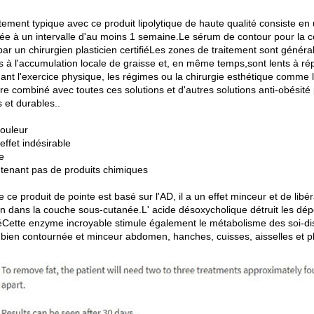
itement typique avec ce produit lipolytique de haute qualité consiste 
uée à un intervalle d'au moins 1 semaine.Le sérum de contour pour la c
par un chirurgien plasticien certifiéLes zones de traitement sont généra
es à l'accumulation locale de graisse et, en même temps,sont lents à ré
uant l'exercice physique, les régimes ou la chirurgie esthétique comme l
re combiné avec toutes ces solutions et d'autres solutions anti-obésité
 et durables..
ouleur
effet indésirable
e
tenant pas de produits chimiques
e produit de pointe est basé sur l'AD, il a un effet minceur et de libér
on dans la couche sous-cutanée.L' acide désoxycholique détruit les dépô
séCette enzyme incroyable stimule également le métabolisme des soi-di
 bien contournée et minceur abdomen, hanches, cuisses, aisselles et p