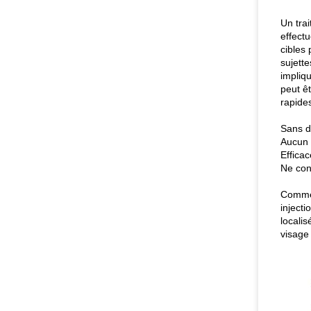
Un tra
effect
cibles 
sujett
impliq
peut êt
rapides
Sans d
Aucun 
Efficac
Ne con
Comme c
injecti
locali
visage