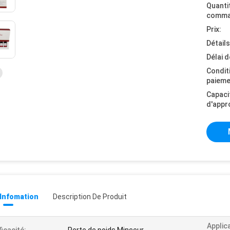
Quanti
comma
Prix:
Détail
Délai d
Condit
paieme
Capaci
d'appr
 Infomation
Description De Produit
Applic