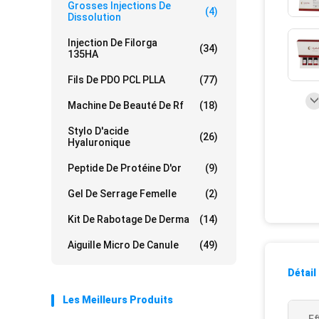
Grosses Injections De
(4)
Dissolution
Injection De Filorga
(34)
135HA
Fils De PDO PCL PLLA
(77)
Machine De Beauté De Rf
(18)
Stylo D'acide
(26)
Hyaluronique
Peptide De Protéine D'or
(9)
Gel De Serrage Femelle
(2)
Kit De Rabotage De Derma
(14)
Aiguille Micro De Canule
(49)
Détail
Les Meilleurs Produits