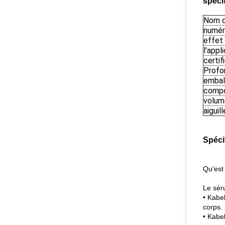
spéci
Nom d
numér
effet
l'appl
certif
Profon
embal
compo
volume
aiguill
Spécif
Qu'est
Le sér
• Kabel
corps.
• Kabel