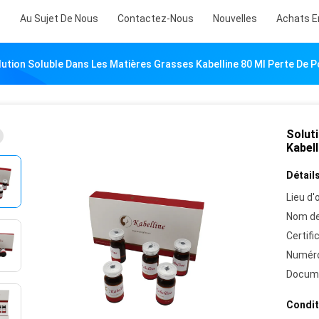
s
Au Sujet De Nous
Contactez-Nous
Nouvelles
Achats E
lution Soluble Dans Les Matières Grasses Kabelline 80 Ml Perte De P
Solut
Kabell
Détails
Lieu d'o
Nom de
Certifi
Numéro
Docum
Condit