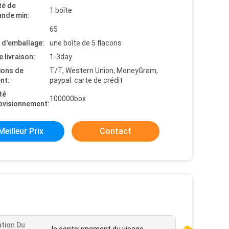
té de
1 boîte
nde min:
65
s d'emballage:
une boîte de 5 flacons
e livraison:
1-3day
ions de
T/T, Western Union, MoneyGram,
nt:
paypal. carte de crédit
té
100000box
ovisionnement:
Meilleur Prix
Contact
ation Du