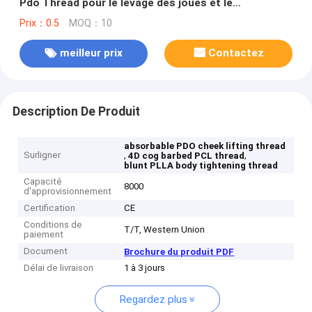
Pdo Thread pour le levage des joues et le
resserrement du corps
Prix：0.5
MOQ：10
meilleur prix
Contactez
Description De Produit
absorbable PDO cheek lifting thread
Surligner
,
,
4D cog barbed PCL thread
blunt PLLA body tightening thread
Capacité
8000
d'approvisionnement
Certification
CE
Conditions de
T/T, Western Union
paiement
Document
Brochure du produit PDF
Délai de livraison
1 à 3 jours
Regardez plus