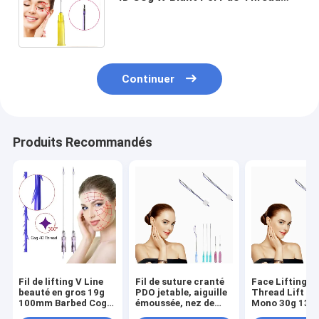
pour le levage des joues et le
resserrement du corps
Continuer
Produits Recommandés
Fil de lifting V Line
Fil de suture cranté
Face Lifting P
beauté en gros 19g
PDO jetable, aiguille
Thread Lift P
100mm Barbed Cog
émoussée, nez de
Mono 30g 13
4D 6D PDO
requin, modelage,
25mm 38mm