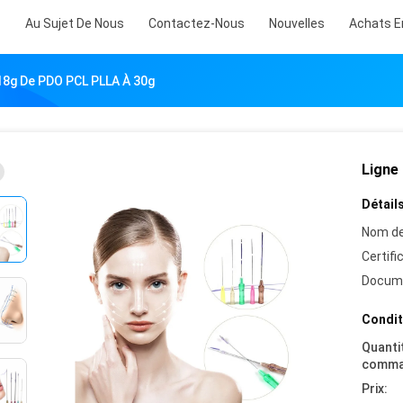
s
Au Sujet De Nous
Contactez-Nous
Nouvelles
Achats E
 18g De PDO PCL PLLA À 30g
Ligne
Détails
Nom de
Certifi
Docum
Condit
Quanti
comma
Prix: