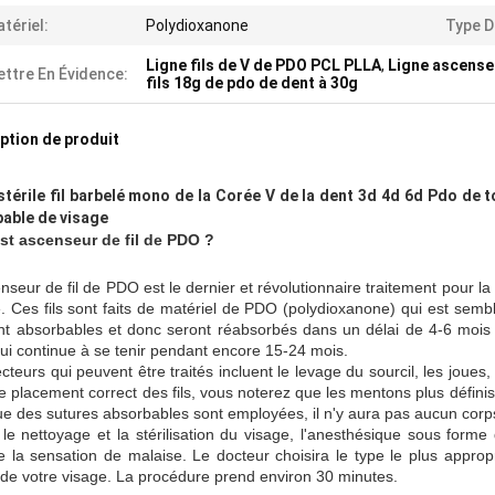
tériel:
Polydioxanone
Type D'
Ligne fils de V de PDO PCL PLLA
,
Ligne ascenseur
ttre En Évidence:
fils 18g de pdo de dent à 30g
ption de produit
stérile fil barbelé mono de la Corée V de la dent 3d 4d 6d Pdo de 
able de visage
st ascenseur de fil de PDO ?
nseur de fil de PDO est le dernier et révolutionnaire traitement pour la
. Ces fils sont faits de matériel de PDO (polydioxanone) qui est semblab
ont absorbables et donc seront réabsorbés dans un délai de 4-6 mois n
ui continue à se tenir pendant encore 15-24 mois.
cteurs qui peuvent être traités incluent le levage du sourcil, les joues, 
e placement correct des fils, vous noterez que les mentons plus définis
e des sutures absorbables sont employées, il n'y aura pas aucun corp
le nettoyage et la stérilisation du visage, l'anesthésique sous forme 
e la sensation de malaise. Le docteur choisira le type le plus appropr
 de votre visage. La procédure prend environ 30 minutes.