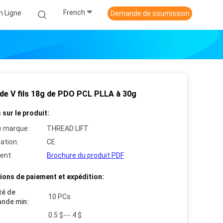
French
n Ligne
Demande de soumission
 de V fils 18g de PDO PCL PLLA à 30g
 sur le produit:
 marque:
THREAD LIFT
cation:
CE
ent:
Brochure du produit PDF
ions de paiement et expédition:
té de
10 PCs
nde min:
0.5 $--- 4 $