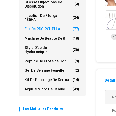
Grosses Injections De
(4)
Dissolution
Injection De Filorga
(34)
135HA
Fils De PDO PCL PLLA
(77)
Machine De Beauté De Rf
(18)
Stylo D'acide
(26)
Hyaluronique
Peptide De Protéine D'or
(9)
Gel De Serrage Femelle
(2)
Kit De Rabotage De Derma
(14)
Détail
Aiguille Micro De Canule
(49)
No
Les Meilleurs Produits
Fo