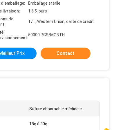
s d'emballage:
Emballage stérile
e livraison:
1 à 5 jours
ions de
T/T, Western Union, carte de crédit
nt:
té
50000 PCS/MONTH
ovisionnement:
Meilleur Prix
Contact
Suture absorbable médicale
18g à 30g