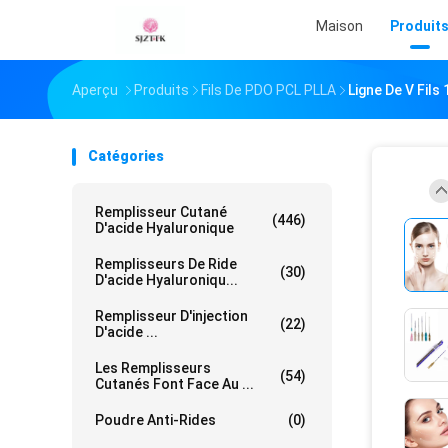
Maison
Produit
Aperçu
Produits
Fils De PDO PCL PLLA
Ligne De V Fils
Catégories
Remplisseur Cutané
(446)
D'acide Hyaluronique
Remplisseurs De Ride
(30)
D'acide Hyaluroniqu...
Remplisseur D'injection
(22)
D'acide ...
Les Remplisseurs
(54)
Cutanés Font Face Au ...
Poudre Anti-Rides
(0)