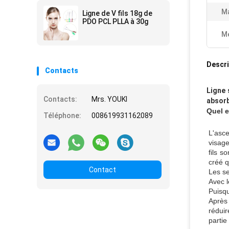
Ma
Ligne de V fils 18g de
PDO PCL PLLA à 30g
Me
Descri
Contacts
Ligne 
Contacts:
Mrs. YOUKI
absorb
Quel e
Téléphone:
008619931162089
L'asce
visage
fils s
créé q
Contact
Les se
Avec l
Puisqu
Après 
réduir
partie