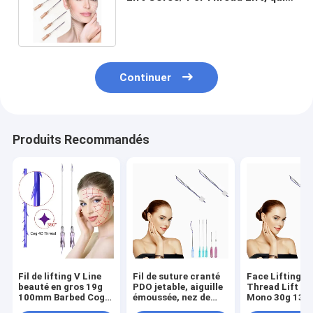
est un système de levage des
fils.
Continuer
Produits Recommandés
Fil de lifting V Line
Fil de suture cranté
Face Lifting P
beauté en gros 19g
PDO jetable, aiguille
Thread Lift P
100mm Barbed Cog
émoussée, nez de
Mono 30g 13
4D 6D PDO
requin, modelage,
25mm 38mm