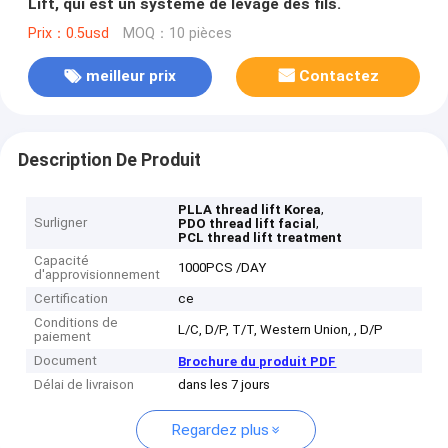
Lift, qui est un système de levage des fils.
Prix：0.5usd
MOQ：10 pièces
meilleur prix
Contactez
Description De Produit
,
PLLA thread lift Korea
Surligner
,
PDO thread lift facial
PCL thread lift treatment
Capacité
1000PCS /DAY
d'approvisionnement
Certification
ce
Conditions de
L/C, D/P, T/T, Western Union, , D/P
paiement
Document
Brochure du produit PDF
Délai de livraison
dans les 7 jours
Regardez plus