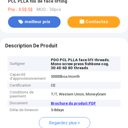
PCL PLLA fils de face lifting
Prix：0.5$-5$
MOQ：50pcs
meilleur prix
Contactez
Description De Produit
,
PDO PCL PLLA face lift threads
Surligner
,
Mono screw press fishbone cog
3D 4D 6D 8D threads
Capacité
50000box/month
d'approvisionnement
Certification
CE
Conditions de
T/T, Western Union, MoneyGram
paiement
Document
Brochure du produit PDF
Délai de livraison
5-8days
Regardez plus