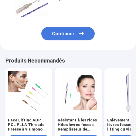
PCL PLLA fils de face lifting
Continuer
Produits Recommandés
Face Lifting AOP
Résistant à les rides
Enlèvement des
PCL PLLA Threads
Hilos lèvres fesses
lèvres fesses L
Presse à vis mono
Remplisseur de
lifting du visa
Fishbone Press Cog
visage Pdo Mono fils
Mono fils 30