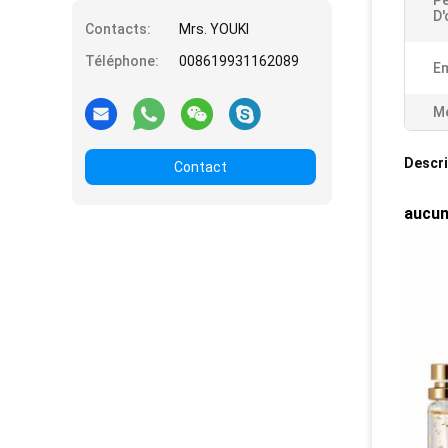
Pe
D'
Contacts:
Mrs. YOUKI
Téléphone:
008619931162089
Em
Me
Descri
Contact
aucun 