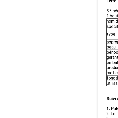
Liste 
5 * sé
1 bout
nom d
spécif
type
approp
peau
pério
garant
embal
produi
mot c
fonct
utilis
Suivr
1.
Pul
2. Le 