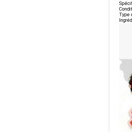
Spécif
Condit
Type d
Ingréd