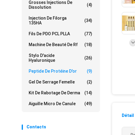
Grosses Injections De
(4)
Dissolution
Injection De Filorga
(34)
135HA
Fils De PDO PCL PLLA
(77)
Machine De Beauté De Rf
(18)
Stylo D'acide
(26)
Hyaluronique
Peptide De Protéine D'or
(9)
Gel De Serrage Femelle
(2)
Kit De Rabotage De Derma
(14)
Aiguille Micro De Canule
(49)
Détail
Contacts