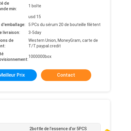
té de
1 boîte
nde min:
usd 15
s d'emballage:
5 PCs du sérum 20 de bouteille filètent
e livraison:
3-5day
ions de
Western Union, MoneyGram, carte de
nt:
T/T.paypal.credit
té
1000000box
ovisionnement:
Meilleur Prix
Contact
2bottle de l'essence d'or 5PCS