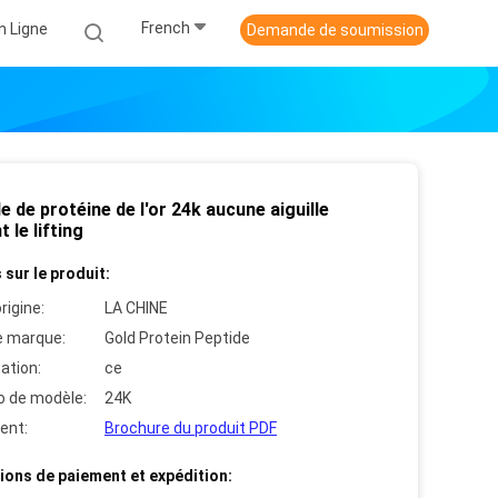
French
n Ligne
Demande de soumission
e de protéine de l'or 24k aucune aiguille
t le lifting
 sur le produit:
rigine:
LA CHINE
 marque:
Gold Protein Peptide
cation:
ce
 de modèle:
24K
ent:
Brochure du produit PDF
ions de paiement et expédition: