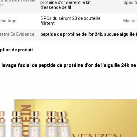
ptide De Protéine
protéine d'or serrent le kit
Spécif
or:
d'essence de fil
5 PCs du sérum 20 de bouteille
ballage:
Martail
filètent
ttre En Évidence:
peptide de protéine de l'or 24k
,
aucune aiguille f
ption de produit
levage facial de peptide de protéine d'or de l'aiguille 24k ne 