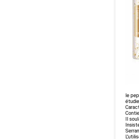
le pep
étudie
Caract
Contie
Il sou
Insist
Serran
L'util