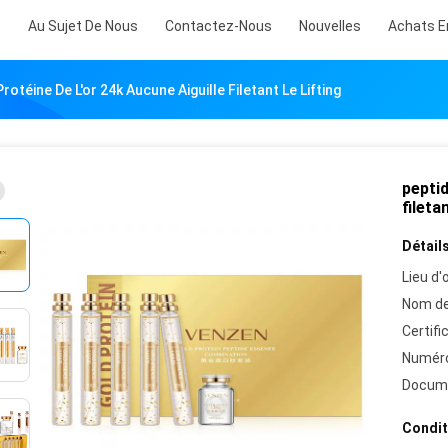
s
Au Sujet De Nous
Contactez-Nous
Nouvelles
Achats E
rotéine De L'or 24k Aucune Aiguille Filetant Le Lifting
peptid
filetan
Détails
Lieu d'o
Nom de
Certifi
Numéro
Docum
Condit