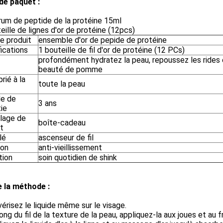
de paquet :
rum de peptide de la protéine 15ml
eille de lignes d'or de protéine (12pcs)
e produit
ensemble d'or de pepide de protéine
ications
1 bouteille de fil d'or de protéine (12 PCs)
profondément hydratez la peau, repoussez les rides 
beauté de pomme
rié à la
toute la peau
de de
3 ans
ie
lage de
boîte-cadeau
t
lé
ascenseur de fil
ion
anti-vieillissement
ation
soin quotidien de shink
e la méthode :
vérisez le liquide même sur le visage.
long du fil de la texture de la peau, appliquez-la aux joues et au f