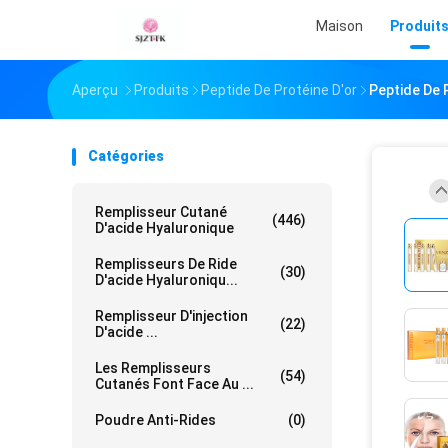
Maison
Produit
Aperçu
Produits
Peptide De Protéine D'or
Peptide De P
Catégories
Remplisseur Cutané
(446)
D'acide Hyaluronique
Remplisseurs De Ride
(30)
D'acide Hyaluroniqu...
Remplisseur D'injection
(22)
D'acide ...
Les Remplisseurs
(54)
Cutanés Font Face Au ...
Poudre Anti-Rides
(0)