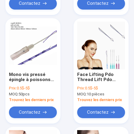
Contactez
Contactez
Mono vis pressé
Face Lifting Pdo
épingle à poissons
Thread Lift Pdo
3D 4D 6D 8D DOP PCL
Mono 30g 13mm
Prix:
0.5$-5$
Prix:
0.5$-5$
PLLA fils de face
25mm 38mm
MOQ:
50pcs
MOQ:
10 pièces
lifting
Trouvez les derniers prix
Trouvez les derniers prix
Contactez
Contactez