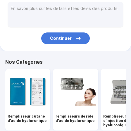
Les remplisseurs cutanés font face au remplisseur
Grosses injections de dissolution
Injection de Filorga 135HA
Continuer
Fils de PDO PCL PLLA
machine de beauté de rf
Nos Catégories
Stylo d'acide hyaluronique
Peptide de protéine d'or
Gel de serrage femelle
Kit de rabotage de Derma
Remplisseur cutané
remplisseurs de ride
Remplisseur
Aiguille micro de canule
d'acide hyaluronique
d'acide hyaluronique
d'injection d'a
hyaluronique