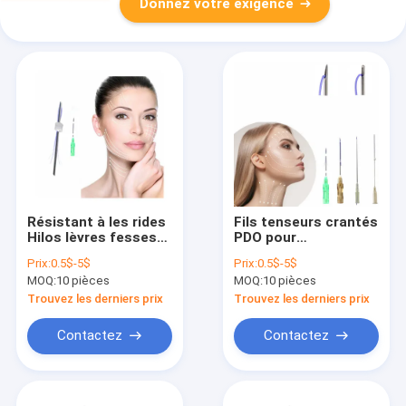
Donnez votre exigence
Résistant à les rides
Fils tenseurs crantés
Hilos lèvres fesses
PDO pour
Remplisseur de
l'amélioration faciale
Prix:
0.5$-5$
Prix:
0.5$-5$
visage Pdo Mono fils
MOQ:
10 pièces
MOQ:
10 pièces
Trouvez les derniers prix
Trouvez les derniers prix
Contactez
Contactez