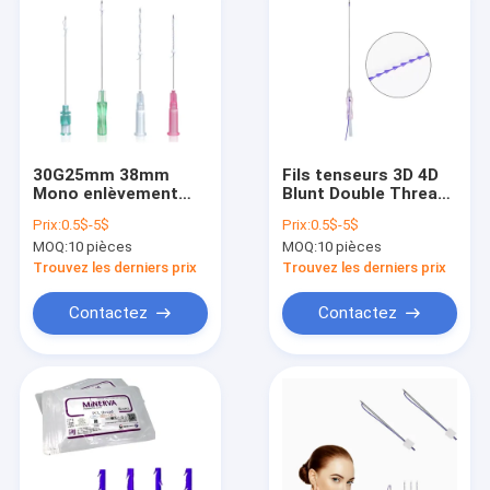
30G25mm 38mm
Fils tenseurs 3D 4D
Mono enlèvement
Blunt Double Threads
des rides pour le
Lifting Needle Cog
Prix:
0.5$-5$
Prix:
0.5$-5$
lifting facial
PDO
MOQ:
10 pièces
MOQ:
10 pièces
Trouvez les derniers prix
Trouvez les derniers prix
Contactez
Contactez
Maison
Produits
Au sujet de nous