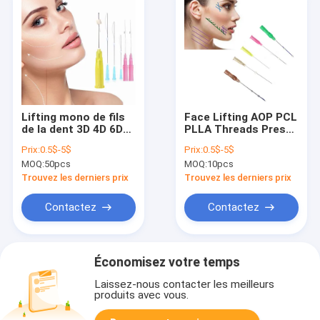
Lifting mono de fils
Face Lifting AOP PCL
de la dent 3D 4D 6D
PLLA Threads Presse
PDO PCL PLLA de
à vis mono Fishbone
Prix:
0.5$-5$
Prix:
0.5$-5$
Fishbone de presse à
Press Cog
MOQ:
50pcs
MOQ:
10pcs
vis
Trouvez les derniers prix
Trouvez les derniers prix
Contactez
Contactez
Économisez votre temps
Laissez-nous contacter les meilleurs
produits avec vous.