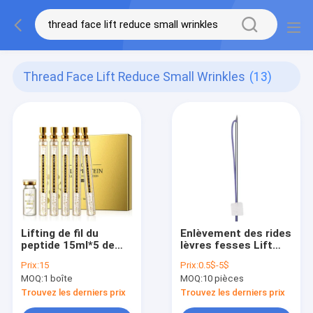
Thread Face Lift Reduce Small Wrinkles
(13)
Lifting de fil du
Enlèvement des rides
peptide 15ml*5 de
lèvres fesses Lift
protéine d'or de
lifting du visage
Prix:
15
Prix:
0.5$-5$
Bingju réduire de
Mono fils 30G25mm
MOQ:
1 boîte
MOQ:
10 pièces
petites rides
Trouvez les derniers prix
Trouvez les derniers prix