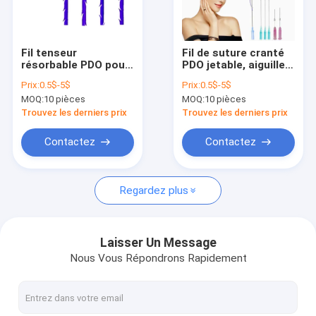
Visite d'usine
Contrôle de qualité
Fil tenseur
Fil de suture cranté
résorbable PDO pour
PDO jetable, aiguille
Contactez-nous
lifter le cou et les
émoussée, nez de
Prix:
0.5$-5$
Prix:
0.5$-5$
joues
requin, modelage,
MOQ:
10 pièces
MOQ:
10 pièces
lifting par fils PDO
Nouvelles
Trouvez les derniers prix
Trouvez les derniers prix
Demandez une citation
Contactez
Contactez
Shopping Online
Regardez plus
Remplisseur cutané d'acide hyaluronique
Laisser Un Message
Nous Vous Répondrons Rapidement
remplisseurs de ride d'acide hyaluronique
Remplisseur d'injection d'acide hyaluronique