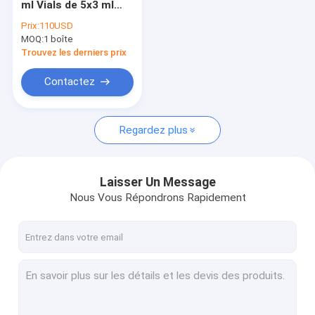
ml Vials de 5x3 ml
Les remplisseurs cutanés font face au remplisseur
Pour le visage
Prix:
110USD
MOQ:
Grosses injections de dissolution
1 boîte
Trouvez les derniers prix
Injection de Filorga 135HA
Contactez
Fils de PDO PCL PLLA
Regardez plus
machine de beauté de rf
Stylo d'acide hyaluronique
Laisser Un Message
Peptide de protéine d'or
Nous Vous Répondrons Rapidement
Gel de serrage femelle
Kit de rabotage de Derma
Aiguille micro de canule