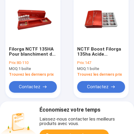
Filorga NCTF 135HA
NCTF Boost Filorga
Pour blanchiment de
135ha Acide
la peau Filorga
polylactique Acide
Prix:
80-110
Prix:
147
remplisseur
hyaluronique Pour
MOQ:
1 boîte
MOQ:
1 boîte
renforcer la peau
Trouvez les derniers prix
Trouvez les derniers prix
Contactez
Contactez
Économisez votre temps
Laissez-nous contacter les meilleurs
produits avec vous.