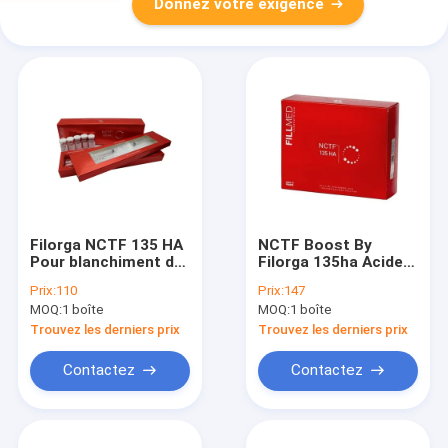
Donnez votre exigence
Filorga NCTF 135 HA
NCTF Boost By
Pour blanchiment de
Filorga 135ha Acide
la peau Filorga
polylactique acide
Prix:
110
Prix:
147
remplisseur
hyaluronique
MOQ:
1 boîte
MOQ:
1 boîte
renforcement de la
peau
Trouvez les derniers prix
Trouvez les derniers prix
Contactez
Contactez