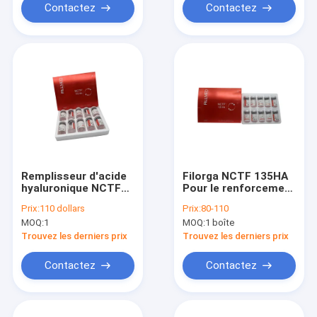
Contactez
Contactez
Remplisseur d'acide
Filorga NCTF 135HA
hyaluronique NCTF
Pour le renforcement
135HA
de la peau Filorga
Prix:
110 dollars
Prix:
80-110
remplisseur
MOQ:
1
MOQ:
1 boîte
Trouvez les derniers prix
Trouvez les derniers prix
Contactez
Contactez