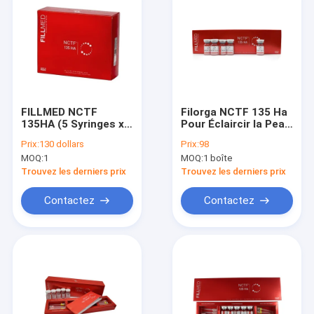
FILLMED NCTF
Filorga NCTF 135 Ha
135HA (5 Syringes x
Pour Éclaircir la Peau
3ml Per Pack)
Filorga filler
Prix:
130 dollars
Prix:
98
MOQ:
1
MOQ:
1 boîte
Trouvez les derniers prix
Trouvez les derniers prix
Contactez
Contactez
Maison
Produits
Au sujet de nous