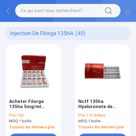
Injection De Filorga 135HA
(45)
Acheter Filorga
Nctf 135ha
135ha 5mg/ml
Hyaluronate de
10x3ml Vials
sodium Régénérateur
Prix:
150
Prix:
110 dollars
Injections de
de la peau Injection
MOQ:
1 boîte
MOQ:
1 boîte
mésothérapie Anti-
Réparation de la
âge
peau Mesothérapie
Trouvez les derniers prix
Trouvez les derniers prix