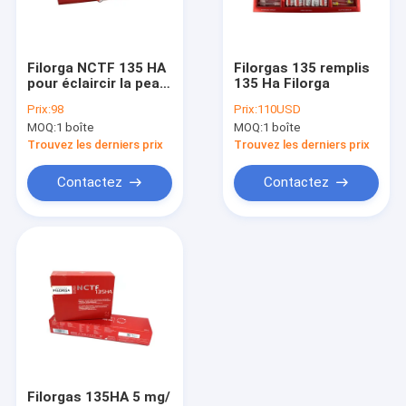
Visite d'usine
Contrôle de qualité
Filorga NCTF 135 HA
Filorgas 135 remplis
pour éclaircir la peau
135 Ha Filorga
Contactez-nous
- Filler Filorga NCTF
Prix:
98
Prix:
110USD
MOQ:
1 boîte
MOQ:
1 boîte
Nouvelles
Trouvez les derniers prix
Trouvez les derniers prix
Demandez une citation
Contactez
Contactez
Shopping Online
Remplisseur cutané d'acide hyaluronique
remplisseurs de ride d'acide hyaluronique
Remplisseur d'injection d'acide hyaluronique
Filorgas 135HA 5 mg/