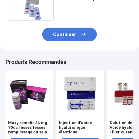
Arasti Plus A-Plus Blanc Arasti
Continuer
Produits Recommandés
Maxy remplir 24 mg
Injection d'acide
Solution de lip
70cc fesses fesses
hyaluronique
Acide hyaluro
remplissage du sein
élastique
Filler cutané
remplissage du