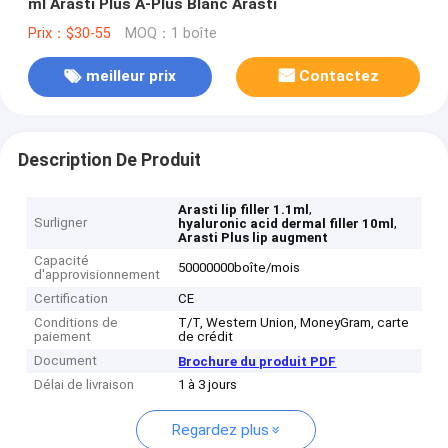
ml Arasti Plus A-Plus Blanc Arasti
Prix：$30-55
MOQ：1 boîte
meilleur prix
Contactez
Description De Produit
,
Arasti lip filler 1.1ml
Surligner
,
hyaluronic acid dermal filler 10ml
Arasti Plus lip augment
Capacité
50000000boîte/mois
d'approvisionnement
Certification
CE
Conditions de
T/T, Western Union, MoneyGram, carte
paiement
de crédit
Document
Brochure du produit PDF
Délai de livraison
1 à 3 jours
Regardez plus