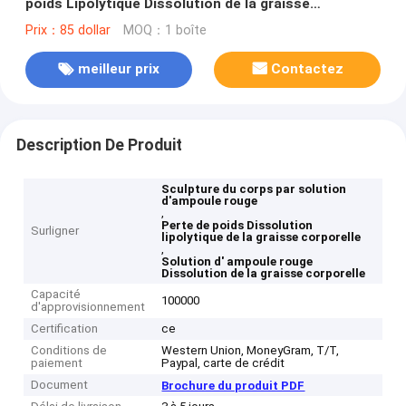
poids Lipolytique Dissolution de la graisse
corporelle
Prix：85 dollar
MOQ：1 boîte
meilleur prix
Contactez
Description De Produit
Sculpture du corps par solution
d'ampoule rouge
,
Perte de poids Dissolution
Surligner
lipolytique de la graisse corporelle
,
Solution d' ampoule rouge
Dissolution de la graisse corporelle
Capacité
100000
d'approvisionnement
Certification
ce
Conditions de
Western Union, MoneyGram, T/T,
paiement
Paypal, carte de crédit
Document
Brochure du produit PDF