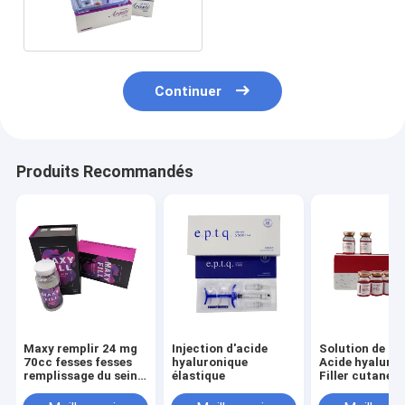
ml
Continuer
Produits Recommandés
Maxy remplir 24 mg
Injection d'acide
Solution de lip
70cc fesses fesses
hyaluronique
Acide hyaluro
remplissage du sein
élastique
Filler cutané
remplissage du
corps maxyfill