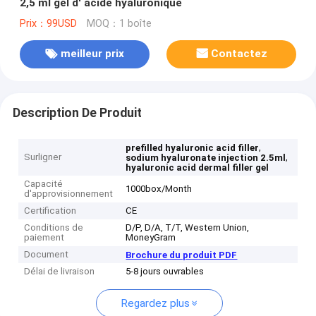
2,5 ml gel d' acide hyaluronique
Prix：99USD
MOQ：1 boîte
meilleur prix
Contactez
Description De Produit
,
prefilled hyaluronic acid filler
Surligner
,
sodium hyaluronate injection 2.5ml
hyaluronic acid dermal filler gel
Capacité
1000box/Month
d'approvisionnement
Certification
CE
Conditions de
D/P, D/A, T/T, Western Union,
paiement
MoneyGram
Document
Brochure du produit PDF
Délai de livraison
5-8 jours ouvrables
Regardez plus