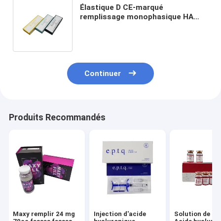
Élastique D CE-marqué
remplissage monophasique HA
Correction des rides
proéminentes et augmentation
des lèvres
Continuer
Produits Recommandés
Maxy remplir 24 mg
Injection d'acide
Solution de lip