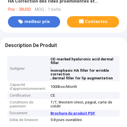
HA Correction des rides proéminentes et
augmentation des lèvres
Prix：38USD
MOQ：1 boîte
meilleur prix
Contactez
Description De Produit
CE-marked hyaluronic acid dermal
filler
,
Surligner
monophasic HA filler for wrinkle
correction
,
dermal filler for lip augmentation
Capacité
1000box/Month
d'approvisionnement
Certification
CE
Conditions de
T/T, Western Union, paypal, carte de
paiement
crédit
Document
Brochure du produit PDF
Délai de livraison
5-8 jours ouvrables