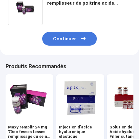
remplisseur de poitrine acide
hyaluronique Ha Dermal remplisseur
effet durable
Continuer
Produits Recommandés
Maxy remplir 24 mg
Injection d'acide
Solution de lip
70cc fesses fesses
hyaluronique
Acide hyaluro
remplissage du sein
élastique
Filler cutané