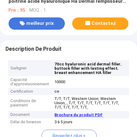
poitrine acide hyaluronique Ha Dermal remplisseur
effet durable
Prix：95
MOQ：1
meilleur prix
Contactez
Description De Produit
,
70cc hyaluronic acid dermal filler
Surligner
,
buttock filler with lasting effect
breast enhancement HA filler
Capacité
10000
d'approvisionnement
Certification
ce
T/T, T/T, Western Union, Western
Conditions de
Union, , T/T, T/T, T/T, T/T, T/T, T/T,
paiement
T/T, T/T, T/T, T/T,
Document
Brochure du produit PDF
Délai de livraison
3 à 5 jours
Regardez plus