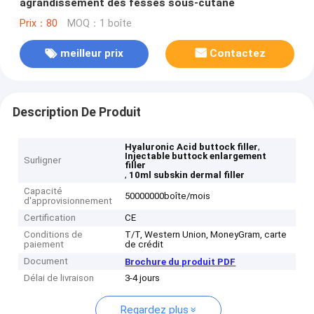
agrandissement des fesses sous-cutané
Prix：80
MOQ：1 boîte
meilleur prix
Contactez
Description De Produit
,
Hyaluronic Acid buttock filler
Injectable buttock enlargement
Surligner
filler
,
10ml subskin dermal filler
Capacité
50000000boîte/mois
d'approvisionnement
Certification
CE
Conditions de
T/T, Western Union, MoneyGram, carte
paiement
de crédit
Document
Brochure du produit PDF
Délai de livraison
3-4 jours
Regardez plus