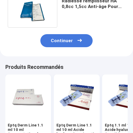
Radiesse remplisseur HA
0,8cc 1,5cc Anti-âge Pour
les rides du visage
Continuer
Produits Recommandés
Eptq Derm Line 1.1
Eptq Derm Line 1.1
Eptq 1.1 ml 10
ml 10 ml
ml 10 ml Acide
Acide hyaluro