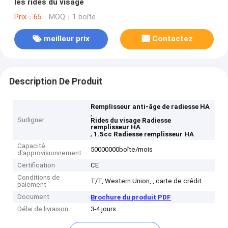
les rides du visage
Prix：65
MOQ：1 boîte
meilleur prix
Contactez
Description De Produit
Remplisseur anti-âge de radiesse HA
,
Surligner
Rides du visage Radiesse
remplisseur HA
,
1.5cc Radiesse remplisseur HA
Capacité
50000000boîte/mois
d'approvisionnement
Certification
CE
Conditions de
T/T, Western Union, , carte de crédit
paiement
Document
Brochure du produit PDF
Délai de livraison
3-4 jours