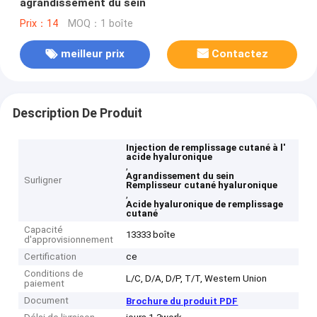
agrandissement du sein
Prix：14
MOQ：1 boîte
meilleur prix
Contactez
Description De Produit
Injection de remplissage cutané à l'
acide hyaluronique
,
Agrandissement du sein
Surligner
Remplisseur cutané hyaluronique
,
Acide hyaluronique de remplissage
cutané
Capacité
13333 boîte
d'approvisionnement
Certification
ce
Conditions de
L/C, D/A, D/P, T/T, Western Union
paiement
Document
Brochure du produit PDF