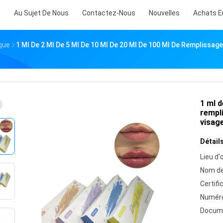
s
Au Sujet De Nous
Contactez-Nous
Nouvelles
Achats E
que
1 Ml De 2 Ml De 5 Ml De 10 Ml De 20 Ml De 100 Ml De Remplissage
1 ml d
rempli
visage
Détails
Lieu d'o
Nom de
Certifi
Numéro
Docum