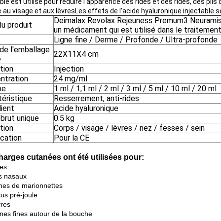
ble est utilisé pour réduire l'apparence des rides et des rides, des plis
 au visage et aux lèvresLes effets de l'acide hyaluronique injectabl
Deimalax Revolax Rejeuness Premum3 Neuramis
u produit
un médicament qui est utilisé dans le traitement 
Ligne fine / Derme / Profonde / Ultra-profonde
 de l'emballage
22X11X4 cm
e
ation
Injection
ntration
24 mg/ml
pe
1 ml / 1,1 ml / 2 ml / 3 ml / 5 ml / 10 ml / 20 ml
téristique
Resserrement, anti-rides
dient
Acide hyaluronique
 brut unique
0.5 kg
ation
Corps / visage / lèvres / nez / fesses / sein
ication
Pour la CE
harges cutanées ont été utilisées pour:
des
is nasaux
gnes de marionnettes
cus pré-joule
vres
gnes fines autour de la bouche