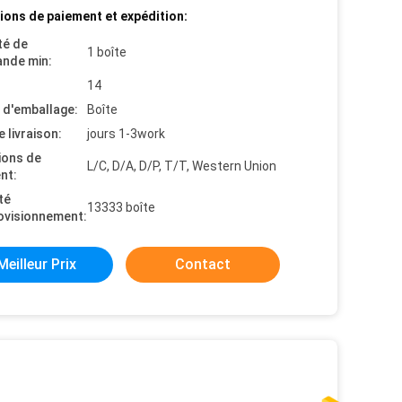
ions de paiement et expédition:
té de
1 boîte
nde min:
14
s d'emballage:
Boîte
e livraison:
jours 1-3work
ions de
L/C, D/A, D/P, T/T, Western Union
nt:
té
13333 boîte
ovisionnement:
Meilleur Prix
Contact