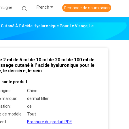
French
n Ligne
Demande de soumission
 Cutané À L' Acide Hyaluronique Pour Le Visage, Le
e 2 ml de 5 ml de 10 ml de 20 ml de 100 ml de
ssage cutané à l' acide hyaluronique pour le
, le derrière, le sein
 sur le produit:
rigine:
Chine
 marque:
dermal filler
cation:
ce
 de modèle:
Tout
ent:
Brochure du produit PDF