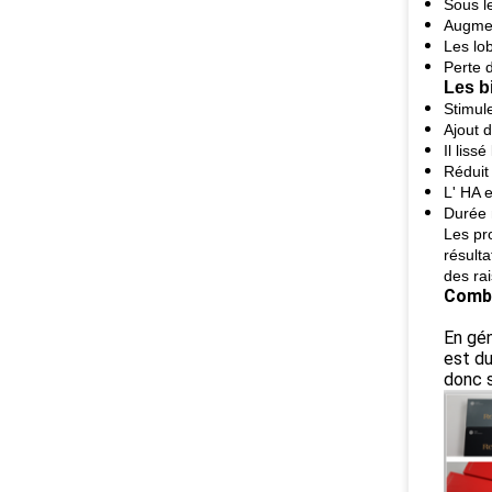
Sous l
Augmen
Les lob
Perte 
Les b
Stimul
Ajout 
Il lissé
Réduit 
L' HA 
Durée 
Les pr
résulta
des rai
Combi
En gén
est du
donc s