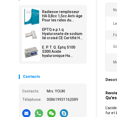
No
Radiesse remplisseur
HA 0,8cc 1,5cc Anti-âge
Pour les rides du
Le
visage
EPTQ e.p.t.q
Hyaluronate de sodium
Fo
lié croisé CE Certifié HA
Filler Dermique
Gr
E. P. T. Q. Eptq S100
S300 Acide
hyaluronique Ha
Remplisseur de rides
Me
Contacts
Descri
Contacts:
Mrs. YOUKI
Revola
Qu'es
Téléphone:
008619931162089
L'acid
fur et