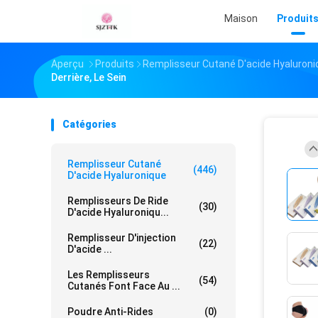
Maison
Produit
Aperçu
Produits
Remplisseur Cutané D'acide Hyaluroni
Derrière, Le Sein
Catégories
Remplisseur Cutané
(446)
D'acide Hyaluronique
Remplisseurs De Ride
(30)
D'acide Hyaluroniqu...
Remplisseur D'injection
(22)
D'acide ...
Les Remplisseurs
(54)
Cutanés Font Face Au ...
Poudre Anti-Rides
(0)