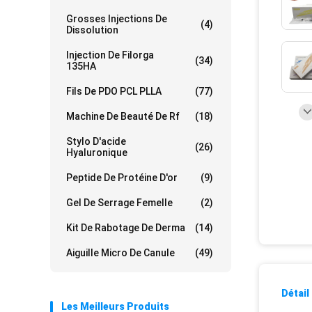
Grosses Injections De
(4)
Dissolution
Injection De Filorga
(34)
135HA
Fils De PDO PCL PLLA
(77)
Machine De Beauté De Rf
(18)
Stylo D'acide
(26)
Hyaluronique
Peptide De Protéine D'or
(9)
Gel De Serrage Femelle
(2)
Kit De Rabotage De Derma
(14)
Aiguille Micro De Canule
(49)
Détail
Les Meilleurs Produits