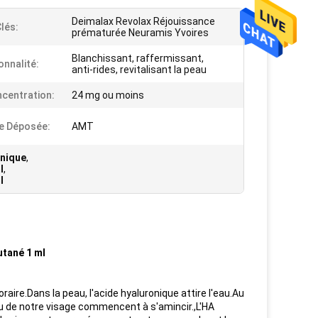
Deimalax Revolax Réjouissance
lés:
prématurée Neuramis Yvoires
Blanchissant, raffermissant,
onnalité:
anti-rides, revitalisant la peau
centration:
24 mg ou moins
e Déposée:
AMT
onique
,
l
,
l
utané 1 ml
aire.Dans la peau, l'acide hyaluronique attire l'eau.Au
eau de notre visage commencent à s'amincir.,L'HA