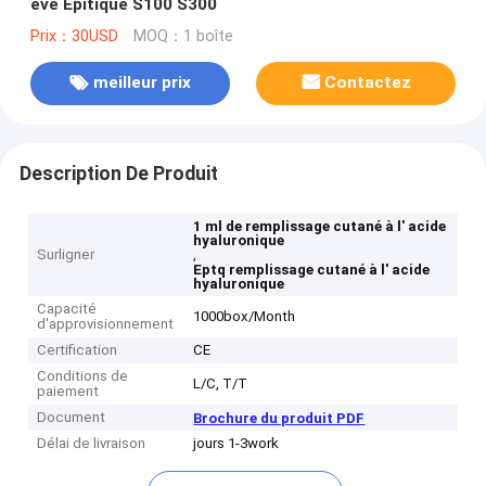
eve Epitique S100 S300
Prix：30USD
MOQ：1 boîte
meilleur prix
Contactez
Description De Produit
1 ml de remplissage cutané à l' acide
hyaluronique
Surligner
,
Eptq remplissage cutané à l' acide
hyaluronique
Capacité
1000box/Month
d'approvisionnement
Certification
CE
Conditions de
L/C, T/T
paiement
Document
Brochure du produit PDF
Délai de livraison
jours 1-3work