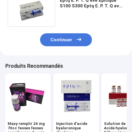
Eptq E. P. T. Q eve Epitique
S100 S300 Eptq E. P. T. Q eve
Epitique S100 S300
Continuer
Produits Recommandés
Maxy remplir 24 mg
Injection d'acide
Solution de lip
70cc fesses fesses
hyaluronique
Acide hyaluro