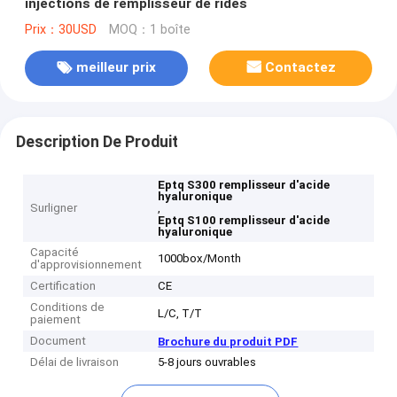
injections de remplisseur de rides
Prix：30USD
MOQ：1 boîte
meilleur prix
Contactez
Description De Produit
Eptq S300 remplisseur d'acide
hyaluronique
Surligner
,
Eptq S100 remplisseur d'acide
hyaluronique
Capacité
1000box/Month
d'approvisionnement
Certification
CE
Conditions de
L/C, T/T
paiement
Document
Brochure du produit PDF
Délai de livraison
5-8 jours ouvrables