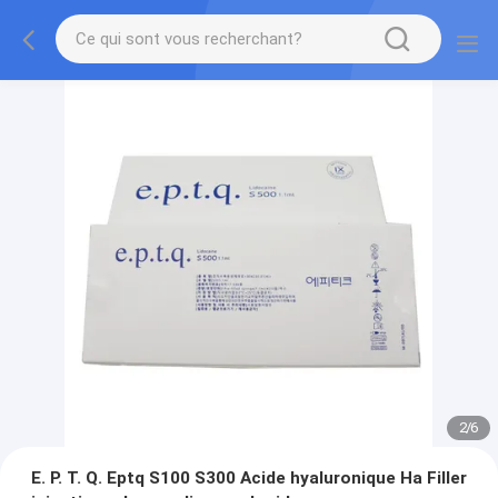
2
/
6
E. P. T. Q. Eptq S100 S300 Acide hyaluronique Ha Filler