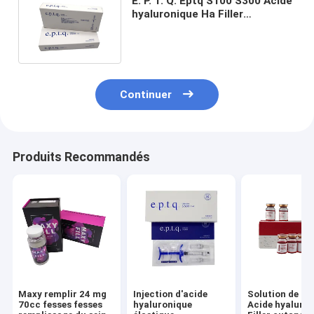
E. P. T. Q. Eptq S100 S300 Acide
hyaluronique Ha Filler
injections de remplisseur de
rides
Continuer
Produits Recommandés
Maxy remplir 24 mg
Injection d'acide
Solution de lip
70cc fesses fesses
hyaluronique
Acide hyaluro