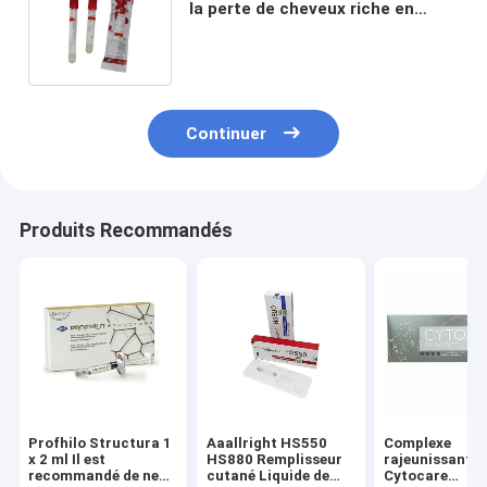
la perte de cheveux riche en
plaquettes Tube de
centrifugeuse de PRP
Continuer
Produits Recommandés
Profhilo Structura 1
Aaallright HS550
Complexe
x 2 ml Il est
HS880 Remplisseur
rajeunissant
recommandé de ne
cutané Liquide de
Cytocare