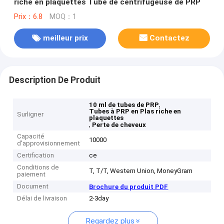
riche en plaquettes Tube de centrifugeuse de PRP
Prix：6.8
MOQ：1
meilleur prix
Contactez
Description De Produit
,
10 ml de tubes de PRP
Tubes à PRP en Plas riche en
Surligner
plaquettes
,
Perte de cheveux
Capacité
10000
d'approvisionnement
Certification
ce
Conditions de
T, T/T, Western Union, MoneyGram
paiement
Document
Brochure du produit PDF
Délai de livraison
2-3day
Regardez plus