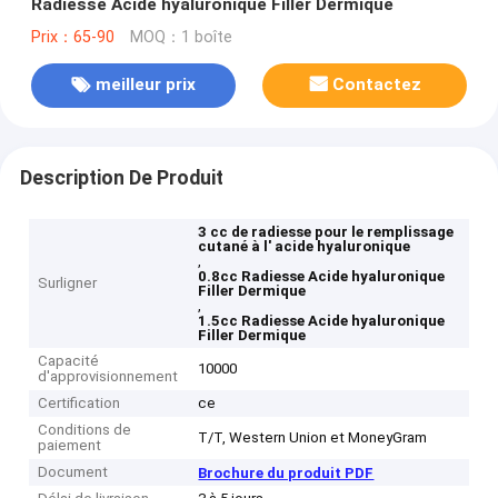
Radiesse Acide hyaluronique Filler Dermique
Prix：65-90
MOQ：1 boîte
meilleur prix
Contactez
Description De Produit
3 cc de radiesse pour le remplissage
cutané à l' acide hyaluronique
,
0.8cc Radiesse Acide hyaluronique
Surligner
Filler Dermique
,
1.5cc Radiesse Acide hyaluronique
Filler Dermique
Capacité
10000
d'approvisionnement
Certification
ce
Conditions de
T/T, Western Union et MoneyGram
paiement
Document
Brochure du produit PDF