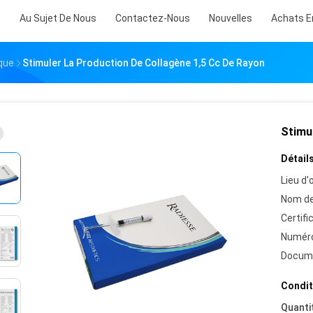
s
Au Sujet De Nous
Contactez-Nous
Nouvelles
Achats E
que
Stimuler La Production De Collagène 1,5 Cc De Rayon
Stimul
Détails
Lieu d'o
Nom de
Certifi
Numéro
Docum
Condit
Quanti