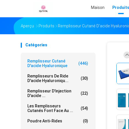
Maison
Produit
Aperçu
Produits
Remplisseur Cutané D'acide Hyaluroni
Catégories
Remplisseur Cutané
(446)
D'acide Hyaluronique
Remplisseurs De Ride
(30)
D'acide Hyaluroniqu...
Remplisseur D'injection
(22)
D'acide ...
Les Remplisseurs
(54)
Cutanés Font Face Au ...
Poudre Anti-Rides
(0)