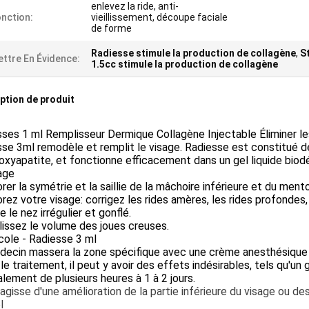
enlevez la ride, anti-
nction:
vieillissement, découpe faciale
de forme
Radiesse stimule la production de collagène
,
S
ttre En Évidence:
1.5cc stimule la production de collagène
ption de produit
ses 1 ml Remplisseur Dermique Collagène Injectable Éliminer le
se 3ml remodèle et remplit le visage. Radiesse est constitué 
oxyapatite, et fonctionne efficacement dans un gel liquide biod
age
rer la symétrie et la saillie de la mâchoire inférieure et du men
rez votre visage: corrigez les rides amères, les rides profondes, 
e le nez irrégulier et gonflé.
issez le volume des joues creuses.
cole - Radiesse 3 ml
ecin massera la zone spécifique avec une crème anesthésique po
le traitement, il peut y avoir des effets indésirables, tels qu'un
lement de plusieurs heures à 1 à 2 jours.
s'agisse d'une amélioration de la partie inférieure du visage ou de
l