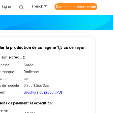
French
n Ligne
Demande de soumission
er la production de collagène 1,5 cc de rayon
 sur le produit:
rigine:
Corée
 marque:
Radiesse
cation:
ce
 de modèle:
0.8cc 1,5cc 3cc
ent:
Brochure du produit PDF
ions de paiement et expédition:
té de