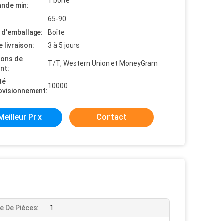
1 boîte
nde min:
65-90
s d'emballage:
Boîte
e livraison:
3 à 5 jours
ions de
T/T, Western Union et MoneyGram
nt:
té
10000
ovisionnement:
Meilleur Prix
Contact
 De Pièces:
1