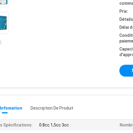
comma
Prix:
Détail
Délai d
Condit
paieme
Capaci
d'appr
 Infomation
Description De Produit
s Spécifications:
0.8cc 1,5cc 3cc
Nombre