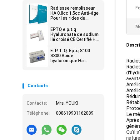
Fo
Radiesse remplisseur
HA 0,8cc 1,5cc Anti-âge
Pour les rides du
visage
Me
EPTQ e.p.t.q
Hyaluronate de sodium
lié croisé CE Certifié HA
Filler Dermique
Descri
E. P. T. Q. Eptq S100
S300 Acide
Radies
hyaluronique Ha
Remplisseur de rides
Radies
d'hydr
avant
Amélio
Contacts
Amélio
Réduir
Rétabl
Contacts:
Mrs. YOUKI
Proto
Téléphone:
008619931162089
Le méd
Après 
généra
Qu'il 
nature