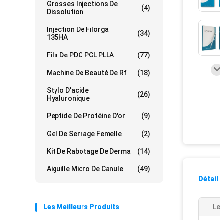
Grosses Injections De
(4)
Dissolution
Injection De Filorga
(34)
135HA
Fils De PDO PCL PLLA
(77)
Machine De Beauté De Rf
(18)
Stylo D'acide
(26)
Hyaluronique
Peptide De Protéine D'or
(9)
Gel De Serrage Femelle
(2)
Kit De Rabotage De Derma
(14)
Aiguille Micro De Canule
(49)
Détail
Les Meilleurs Produits
Le