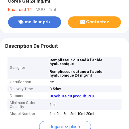
Corée Gel 24 mg/ml
Prix：usd 14
MOQ：1ml
meilleur prix
Contactez
Description De Produit
Remplisseur cutané à l'acide
hyaluronique
Surligner
,
Remplisseur cutané à l'acide
hyaluronique 24 mg/ml
Certification
ce
Delivery Time
3-5day
Document
Brochure du produit PDF
Minimum Order
1ml
Quantity
Model Number
1ml 2ml 3ml 5ml 10ml 20ml
Regardez plus