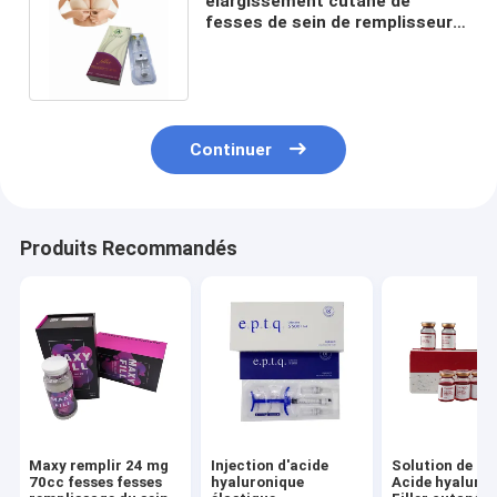
élargissement cutané de
fesses de sein de remplisseur
d'acide hyaluronique de 10ml
20ml
Continuer
Produits Recommandés
Maxy remplir 24 mg
Injection d'acide
Solution de lip
70cc fesses fesses
hyaluronique
Acide hyaluro