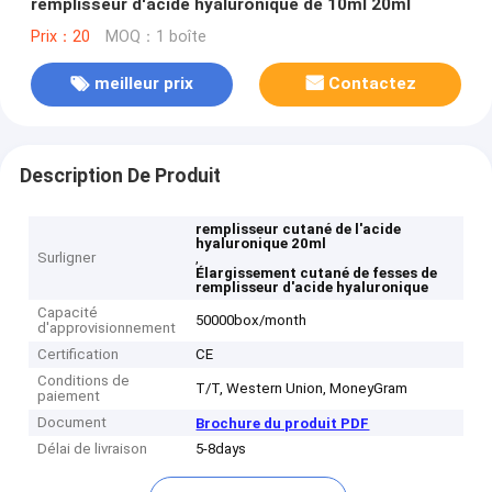
remplisseur d'acide hyaluronique de 10ml 20ml
Prix：20
MOQ：1 boîte
meilleur prix
Contactez
Description De Produit
remplisseur cutané de l'acide
hyaluronique 20ml
Surligner
,
Élargissement cutané de fesses de
remplisseur d'acide hyaluronique
Capacité
50000box/month
d'approvisionnement
Certification
CE
Conditions de
T/T, Western Union, MoneyGram
paiement
Document
Brochure du produit PDF
Délai de livraison
5-8days