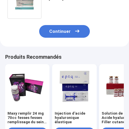
l'injection cutanée de remplisseur
de ride de lèvre supérieure
Continuer
Produits Recommandés
Maxy remplir 24 mg
Injection d'acide
Solution de lip
70cc fesses fesses
hyaluronique
Acide hyaluro
remplissage du sein
élastique
Filler cutané
remplissage du