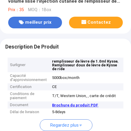
volume lisse l'injection cutanée de remplisseur de
ride de lèvre supérieure
Prix：35
MOQ：1Box
meilleur prix
Contactez
Description De Produit
,
remplisseur de lèvre de 1.0ml Kysse
Surligner
Remplisseur doux de lèvre de Kysse
de ride
Capacité
5000box/month
d'approvisionnement
Certification
CE
Conditions de
T/T, Western Union, , carte de crédit
paiement
Document
Brochure du produit PDF
Délai de livraison
5-8days
Regardez plus