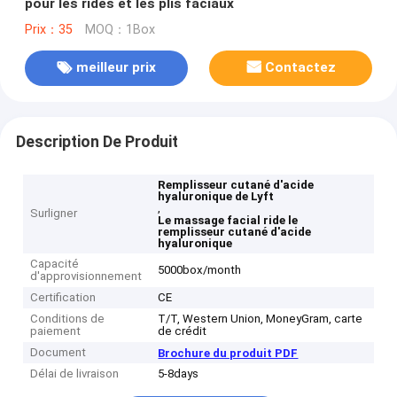
pour les rides et les plis faciaux
Prix：35
MOQ：1Box
meilleur prix
Contactez
Description De Produit
Remplisseur cutané d'acide
hyaluronique de Lyft
,
Surligner
Le massage facial ride le
remplisseur cutané d'acide
hyaluronique
Capacité
5000box/month
d'approvisionnement
Certification
CE
Conditions de
T/T, Western Union, MoneyGram, carte
paiement
de crédit
Document
Brochure du produit PDF
Délai de livraison
5-8days