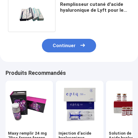
Remplisseur cutané d'acide
hyaluronique de Lyft pour les
rides et les plis faciaux
Continuer
Produits Recommandés
Maxy remplir 24 mg
Injection d'acide
Solution de lip
70cc fesses fesses
hyaluronique
Acide hyaluro