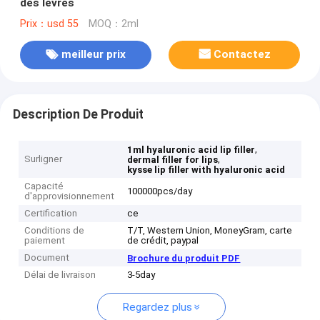
des lèvres
Prix：usd 55
MOQ：2ml
meilleur prix
Contactez
Description De Produit
,
1ml hyaluronic acid lip filler
Surligner
,
dermal filler for lips
kysse lip filler with hyaluronic acid
Capacité
100000pcs/day
d'approvisionnement
Certification
ce
Conditions de
T/T, Western Union, MoneyGram, carte
paiement
de crédit, paypal
Document
Brochure du produit PDF
Délai de livraison
3-5day
Regardez plus