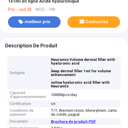
1x1ml en ligne Acide hyaluronique
Prix：usd 28
MOQ：1Ml
meilleur prix
Contactez
Description De Produit
Neuramis Volume dermal filler with
hyaluronic acid
,
deep dermal filler 1ml for volume
Surligner
enhancement
,
online hyaluronic acid filler with
Neuramis
Capacité
100000pcs/day
d'approvisionnement
Certification
ce
Conditions de
T/T, Western Union, MoneyGram, carte
paiement
de crédit, paypal
Document
Brochure du produit PDF