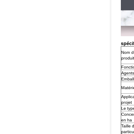
spéci
Nom d
produi
Foncti
Agents
Embal
Matéri
Applic
projet
Le typ
Concen
en ha
Taille 
particu