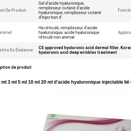
Gel d'acide hyaluronique,
remplisseur cutané d'acide
m De Produit:
Foncti
hyaluronique, remplisseur cutané
d'injection d'
Ha réticulé, remplisseur d'acide
tériel:
hyaluronique, acide hyaluronique
Applic
réticulé non animal
CE approved hyaluronic acid dermal filler
,
Korea
ttre En Évidence:
hyaluronic acid deep wrinkles treatment
ption de produit
 ml 3 ml 5 ml 10 ml 20 ml d'acide hyaluronique injectable lié