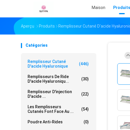
Maison
Produit
Aperçu
Produits
Remplisseur Cutané D'acide Hyaluroni
Catégories
Remplisseur Cutané
(446)
D'acide Hyaluronique
Remplisseurs De Ride
(30)
D'acide Hyaluroniqu...
Remplisseur D'injection
(22)
D'acide ...
Les Remplisseurs
(54)
Cutanés Font Face Au ...
Poudre Anti-Rides
(0)