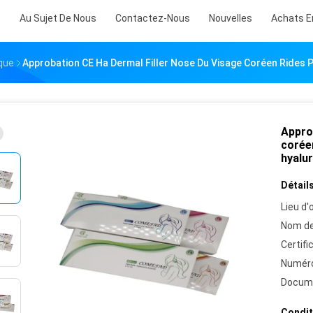
s
Au Sujet De Nous
Contactez-Nous
Nouvelles
Achats E
que
Approbation CE Ha Dermal Filler Nose Du Visage Coréen Rides 
Appro
corée
hyalu
Détails
Lieu d'o
Nom de
Certifi
Numéro
Docum
Condit