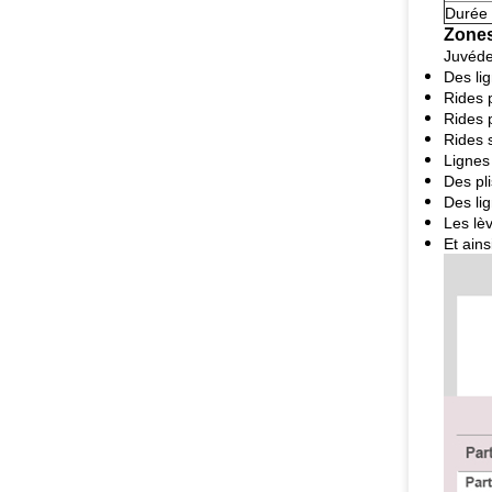
Durée
Zones
Juvéde
Des lig
Rides 
Rides p
Rides s
Lignes 
Des pl
Des li
Les lè
Et ains