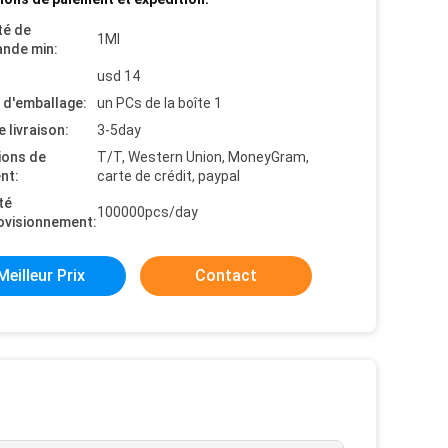
té de
1Ml
nde min:
usd 14
s d'emballage:
un PCs de la boîte 1
e livraison:
3-5day
ions de
T/T, Western Union, MoneyGram,
nt:
carte de crédit, paypal
té
100000pcs/day
ovisionnement:
Meilleur Prix
Contact