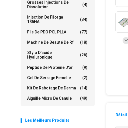
Grosses Injections De
(4)
Dissolution
Injection De Filorga
(34)
135HA
Fils De PDO PCL PLLA
(77)
Machine De Beauté De Rf
(18)
Stylo D'acide
(26)
Hyaluronique
Peptide De Protéine D'or
(9)
Gel De Serrage Femelle
(2)
Kit De Rabotage De Derma
(14)
Aiguille Micro De Canule
(49)
Détail
Les Meilleurs Produits