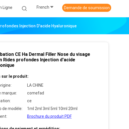
French
n Ligne
Demande de soumission
Profondes Injection D'acide Hyaluronique
bation CE Ha Dermal Filler Nose du visage
n Rides profondes Injection d'acide
ronique
 sur le produit:
rigine:
LA CHINE
 marque:
comefad
cation:
ce
 de modèle:
1ml 2ml 3ml 5ml 10ml 20ml
ent:
Brochure du produit PDF
ions de paiement et expédition: