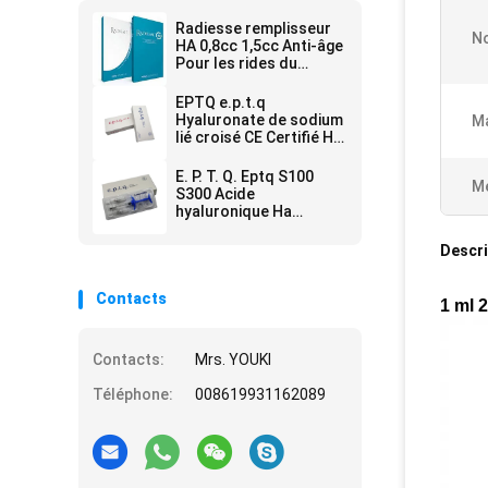
Radiesse remplisseur
No
HA 0,8cc 1,5cc Anti-âge
Pour les rides du
visage
EPTQ e.p.t.q
Hyaluronate de sodium
Ma
lié croisé CE Certifié HA
Filler Dermique
E. P. T. Q. Eptq S100
Me
S300 Acide
hyaluronique Ha
Remplisseur de rides
Descri
Contacts
1 ml 2
Contacts:
Mrs. YOUKI
Téléphone:
008619931162089