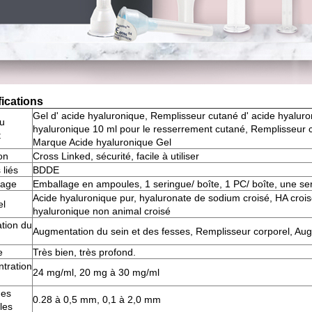
fications
Gel d' acide hyaluronique, Remplisseur cutané d' acide hyaluro
u
hyaluronique 10 ml pour le resserrement cutané, Remplisseur cu
t
Marque Acide hyaluronique Gel
on
Cross Linked, sécurité, facile à utiliser
 liés
BDDE
lage
Emballage en ampoules, 1 seringue/ boîte, 1 PC/ boîte, une ser
Acide hyaluronique pur, hyaluronate de sodium croisé, HA crois
el
hyaluronique non animal croisé
ation du
Augmentation du sein et des fesses, Remplisseur corporel, Aug
e
Très bien, très profond.
tration
24 mg/ml, 20 mg à 30 mg/ml
des
0.28 à 0,5 mm, 0,1 à 2,0 mm
les