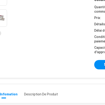
Quanti
comma
Prix:
Détail
Délai d
Condit
paieme
Capaci
d'appr
 Infomation
Description De Produit