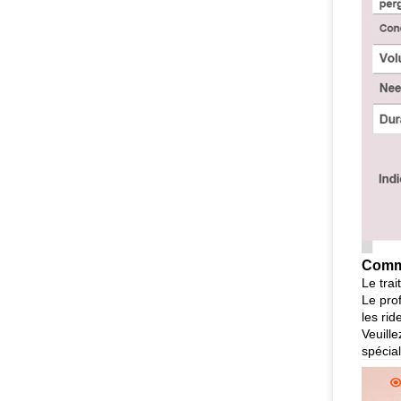
Comme
Le trai
Le prof
les rid
Veuill
spécia