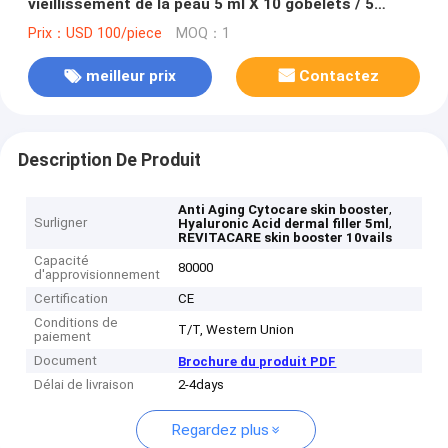
vieillissement de la peau 5 ml X 10 gobelets / 5
gobelets 4 ml X 5 gobelets
Prix：USD 100/piece
MOQ：1
meilleur prix
Contactez
Description De Produit
,
Anti Aging Cytocare skin booster
Surligner
,
Hyaluronic Acid dermal filler 5ml
REVITACARE skin booster 10vails
Capacité
80000
d'approvisionnement
Certification
CE
Conditions de
T/T, Western Union
paiement
Document
Brochure du produit PDF
Délai de livraison
2-4days
Regardez plus