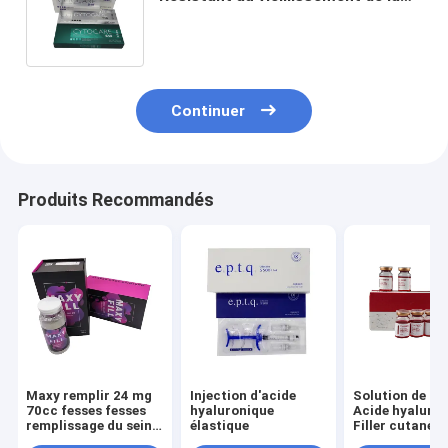
peau 5 ml X 10 gobelets / 5
gobelets 4 ml X 5 gobelets
Continuer
Produits Recommandés
Maxy remplir 24 mg
Injection d'acide
Solution de lip
70cc fesses fesses
hyaluronique
Acide hyaluro
remplissage du sein
élastique
Filler cutané
remplissage du