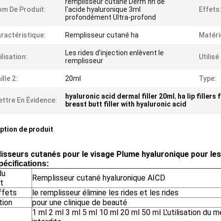
remplisseur cutané Derm fin de
m De Produit:
l'acide hyaluronique 3ml
Effets
profondément Ultra-profond
ractéristique:
Remplisseur cutané ha
Matéri
Les rides d'injection enlèvent le
ilisation:
Utilisé
remplisseur
ille 2:
20ml
Type:
hyaluronic acid dermal filler 20ml
,
ha lip filler
ttre En Évidence:
breast butt filler with hyaluronic acid
ption de produit
isseurs cutanés pour le visage Plume hyaluronique pour les
pécifications:
du
Remplisseur cutané hyaluronique AICD
t
ffets
le remplisseur élimine les rides et les rides
ation
pour une clinique de beauté
1 ml 2 ml 3 ml 5 ml 10 ml 20 ml 50 ml L'utilisation du