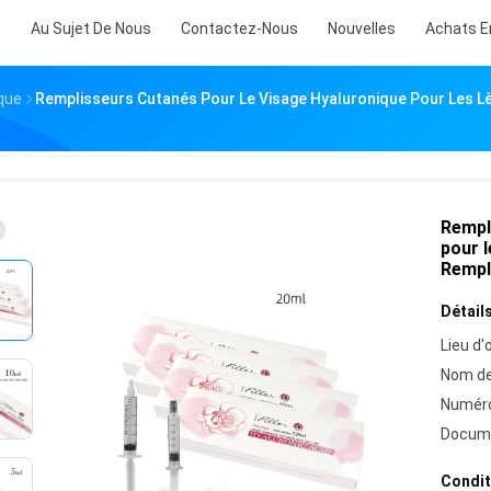
s
Au Sujet De Nous
Contactez-Nous
Nouvelles
Achats E
que
Remplisseurs Cutanés Pour Le Visage Hyaluronique Pour Les L
Rempl
pour 
Rempl
Détails
Lieu d'o
Nom de
Numéro
Docum
Condit