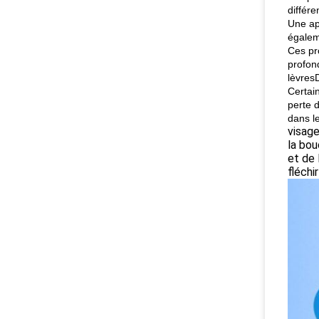
différe
Une ap
égaleme
Ces pro
profond
lèvres
Certain
perte 
dans l
visage
la bou
et de 
fléchi