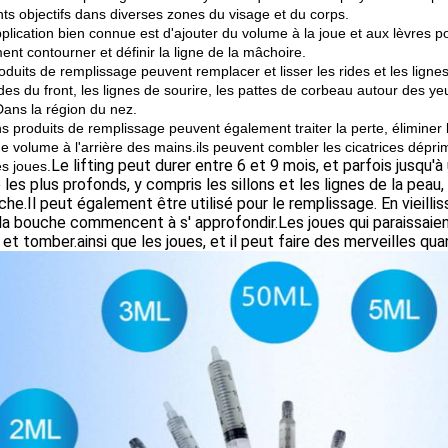
nts objectifs dans diverses zones du visage et du corps.
plication bien connue est d'ajouter du volume à la joue et aux lèvres 
nt contourner et définir la ligne de la mâchoire.
duits de remplissage peuvent remplacer et lisser les rides et les lignes 
es du front, les lignes de sourire, les pattes de corbeau autour des yeu
Dans la région du nez.
s produits de remplissage peuvent également traiter la perte, éliminer les
de volume à l'arrière des mains.ils peuvent combler les cicatrices dépr
Le lifting peut durer entre 6 et 9 mois, et parfois jusqu'à 
es joues.
 les plus profonds, y compris les sillons et les lignes de la peau
che.Il peut également être utilisé pour le remplissage. En vieillis
la bouche commencent à s' approfondir.Les joues qui paraissai
r et tomber.ainsi que les joues, et il peut faire des merveilles qua