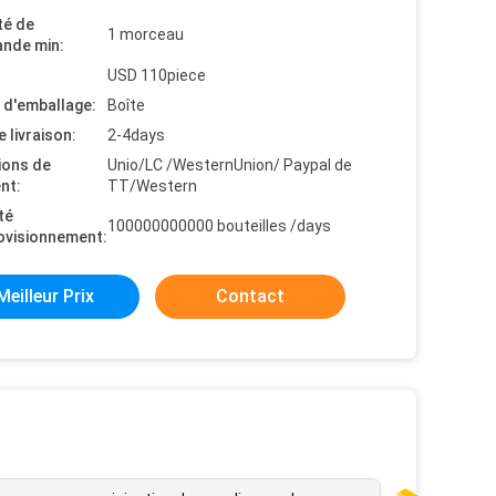
té de
1 morceau
nde min:
USD 110piece
s d'emballage:
Boîte
e livraison:
2-4days
ions de
Unio/LC /WesternUnion/ Paypal de
nt:
TT/Western
té
100000000000 bouteilles /days
ovisionnement:
Meilleur Prix
Contact