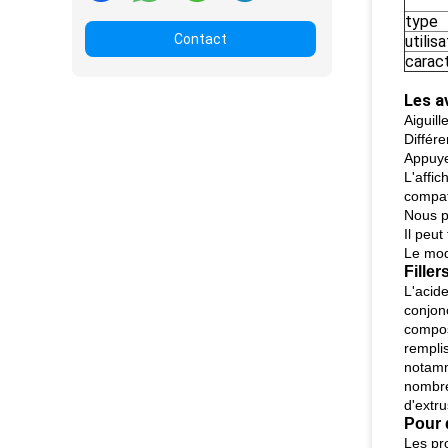
type
Contact
utilis
caract
Les a
Aiguill
Différe
Appuye
L'affi
compat
Nous p
Il peu
Le modè
Fille
L'acide
conjonc
compos
rempli
notamm
nombreu
d'extr
Pour 
Les pro