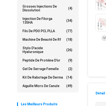
Grosses Injections De
(4)
Dissolution
Injection De Filorga
(34)
135HA
Fils De PDO PCL PLLA
(77)
Machine De Beauté De Rf
(18)
Stylo D'acide
(26)
Hyaluronique
Peptide De Protéine D'or
(9)
Gel De Serrage Femelle
(2)
Kit De Rabotage De Derma
(14)
Aiguille Micro De Canule
(49)
Détail
Les Meilleurs Produits