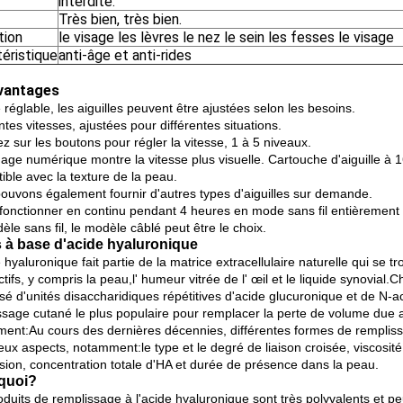
interdite.
Très bien, très bien.
ation
le visage les lèvres le nez le sein les fesses le visage
éristique
anti-âge et anti-rides
vantages
e réglable, les aiguilles peuvent être ajustées selon les besoins.
ntes vitesses, ajustées pour différentes situations.
z sur les boutons pour régler la vitesse, 1 à 5 niveaux.
chage numérique montre la vitesse plus visuelle. Cartouche d'aiguille à
ible avec la texture de la peau.
ouvons également fournir d'autres types d'aiguilles sur demande.
t fonctionner en continu pendant 4 heures en mode sans fil entièrement
le sans fil, le modèle câblé peut être le choix.
rs à base d'acide hyaluronique
 hyaluronique fait partie de la matrice extracellulaire naturelle qui se 
tifs, y compris la peau,l' humeur vitrée de l' œil et le liquide synovial
é d'unités disaccharidiques répétitives d'acide glucuronique et de N-
ssage cutané le plus populaire pour remplacer la perte de volume due a
ent:Au cours des dernières décennies, différentes formes de rempliss
x aspects, notamment:le type et le degré de liaison croisée, viscosité 
usion, concentration totale d'HA et durée de présence dans la peau.
quoi?
duits de remplissage à l'acide hyaluronique sont très polyvalents et pe