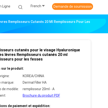
French
n Ligne
Demande de soumission
èvres Remplisseurs Cutanés 20 Ml Remplisseurs Pour Les
isseurs cutanés pour le visage Hyaluronique
les lèvres Remplisseurs cutanés 20 ml
isseurs pour les fesses
 sur le produit:
rigine:
KOREA/CHINA
 marque:
Dermal Filler HA
 de modèle:
remplisseur 20ml - A
ent:
Brochure du produit PDF
ions de paiement et expédition: