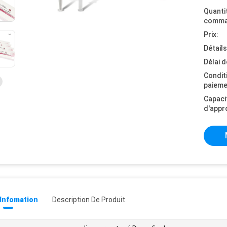
Quanti
comma
Prix:
Détail
Délai d
Condit
paieme
Capaci
d'appr
 Infomation
Description De Produit