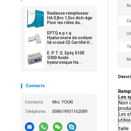
No
Radiesse remplisseur
HA 0,8cc 1,5cc Anti-âge
Ca
Pour les rides du
visage
EPTQ e.p.t.q
Ut
Hyaluronate de sodium
lié croisé CE Certifié HA
Ta
Filler Dermique
E. P. T. Q. Eptq S100
S300 Acide
Me
hyaluronique Ha
Remplisseur de rides
Descri
Contacts
Rempl
Les s
Contacts:
Mrs. YOUKI
Nom 
produi
Téléphone:
008619931162089
Les e
utilis
taille