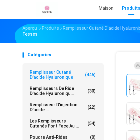
Maison
Produit
Aperçu
Produits
Remplisseur Cutané D'acide Hyaluroni
Fesses
Catégories
Remplisseur Cutané
(446)
D'acide Hyaluronique
Remplisseurs De Ride
(30)
D'acide Hyaluroniqu...
Remplisseur D'injection
(22)
D'acide ...
Les Remplisseurs
(54)
Cutanés Font Face Au ...
Poudre Anti-Rides
(0)