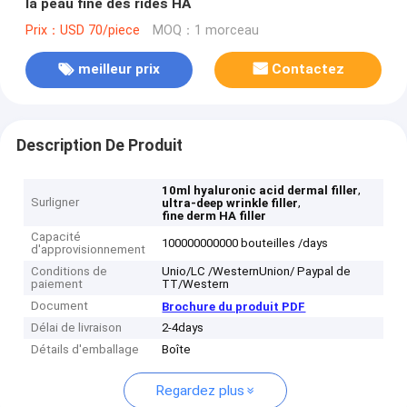
la peau fine des rides HA
Prix：USD 70/piece
MOQ：1 morceau
meilleur prix
Contactez
Description De Produit
,
10ml hyaluronic acid dermal filler
Surligner
,
ultra-deep wrinkle filler
fine derm HA filler
Capacité
100000000000 bouteilles /days
d'approvisionnement
Conditions de
Unio/LC /WesternUnion/ Paypal de
paiement
TT/Western
Document
Brochure du produit PDF
Délai de livraison
2-4days
Détails d'emballage
Boîte
Regardez plus