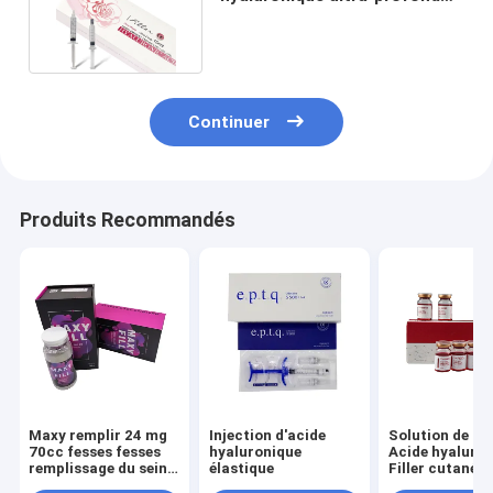
de la peau fine des rides HA
Continuer
Produits Recommandés
Maxy remplir 24 mg
Injection d'acide
Solution de lip
70cc fesses fesses
hyaluronique
Acide hyaluro
remplissage du sein
élastique
Filler cutané
remplissage du