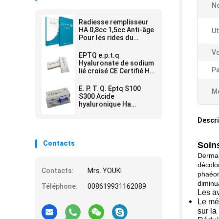
No
Radiesse remplisseur
HA 0,8cc 1,5cc Anti-âge
Ut
Pour les rides du
visage
V
EPTQ e.p.t.q
Hyaluronate de sodium
Pa
lié croisé CE Certifié HA
Filler Dermique
E. P. T. Q. Eptq S100
Me
S300 Acide
hyaluronique Ha
Remplisseur de rides
Descri
Contacts
Soin
Dermah
décolo
Contacts:
Mrs. YOUKI
phaéom
diminu
Téléphone:
008619931162089
Les a
Le més
sur la