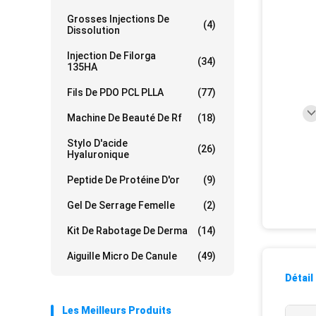
Grosses Injections De
(4)
Dissolution
Injection De Filorga
(34)
135HA
Fils De PDO PCL PLLA
(77)
Machine De Beauté De Rf
(18)
Stylo D'acide
(26)
Hyaluronique
Peptide De Protéine D'or
(9)
Gel De Serrage Femelle
(2)
Kit De Rabotage De Derma
(14)
Aiguille Micro De Canule
(49)
Détail
Les Meilleurs Produits