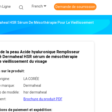
French
n Ligne
Demande de soumission
aheal HSR Sérum De Mésothérapie Pour Le Vieillissement
 de la peau Acide hyaluronique Remplisseur
é Dermaheal HSR sérum de mésothérapie
e vieillissement du visage
 sur le produit:
rigine:
LA CORÉE
 marque:
Dermaheal
 de modèle:
hsr dermaheal
ent:
Brochure du produit PDF
ions de paiement et expédition: