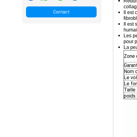
Réduit
collag
Contact
Il est
fibrob
Il est
humain
Les pe
pour p
La pea
Zone 
Garan
Nom d
Le vo
Le for
Taille
poids 