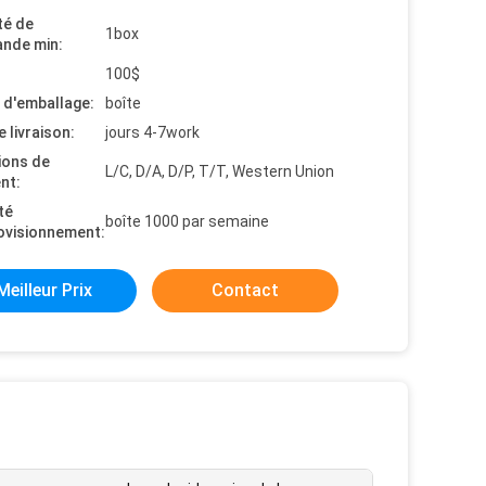
té de
1box
nde min:
100$
s d'emballage:
boîte
e livraison:
jours 4-7work
ions de
L/C, D/A, D/P, T/T, Western Union
nt:
té
boîte 1000 par semaine
ovisionnement:
Meilleur Prix
Contact