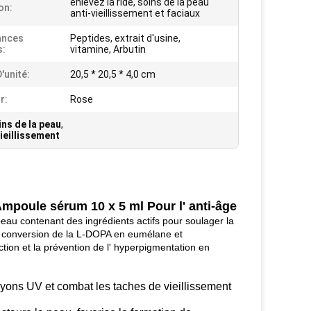
enlevez la ride, soins de la peau
on:
anti-vieillissement et faciaux
ances
Peptides, extrait d'usine,
s:
vitamine, Arbutin
D'unité:
20,5 * 20,5 * 4,0 cm
r:
Rose
ns de la peau
,
ieillissement
mpoule sérum 10 x 5 ml Pour l' anti-âge
eau contenant des ingrédients actifs pour soulager la
 la conversion de la L-DOPA en eumélane et
tion et la prévention de l' hyperpigmentation en
ayons UV et combat les taches de vieillissement