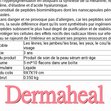
 l'hyperpigmentation en bloquant la synthèse de la mélanine; re
ène, d'élastine et d'acide hyaluronique.
 constitué de peptides biomimétiques dont les nanocapsules pénè
lastes.
 sans danger et ne provoque pas d'allergies, car les peptides s
s, la seule différence étant qu'ils sont synthétisés par ingénier
ptides subissent le plus haut degré de purification et de stabilis
rotéger les cellules des effets nocifs des radicaux libres sur elle
u se rajeunit de l'intérieur en activant ses propres ressources 
Les lèvres, les jambes/les bras, les yeux, le cou/la
cible
visage
tie
3 ans
u produit
Produit de soin de la peau sérum anti-âge
lume
5 ml*10 flacons dans une boîte
mulaire
Liquide
 du colis
9X7X19 cm
brut
0.350 kg