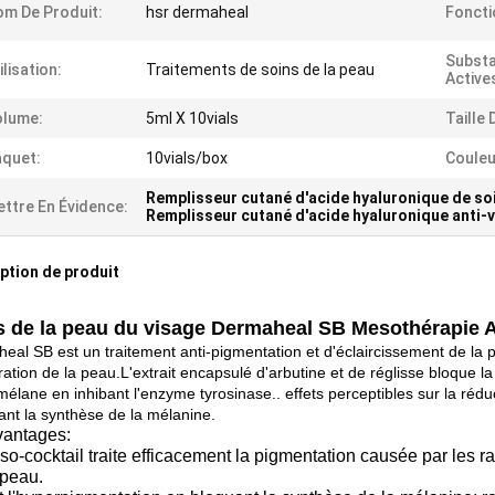
m De Produit:
hsr dermaheal
Foncti
Subst
ilisation:
Traitements de soins de la peau
Active
olume:
5ml X 10vials
Taille 
quet:
10vials/box
Couleu
Remplisseur cutané d'acide hyaluronique de soi
ttre En Évidence:
Remplisseur cutané d'acide hyaluronique anti-v
ption de produit
s de la peau du visage Dermaheal SB Mesothérapie A
eal SB est un traitement anti-pigmentation et d'éclaircissement de la p
ration de la peau.L'extrait encapsulé d'arbutine et de réglisse bloque
élane en inhibant l'enzyme tyrosinase.. effets perceptibles sur la réduc
ant la synthèse de la mélanine.
vantages:
o-cocktail traite efficacement la pigmentation causée par les r
 peau.