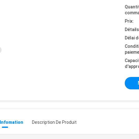
Quanti
comma
Prix:
Détail
Délai d
Condit
paieme
Capaci
d'appr
 Infomation
Description De Produit