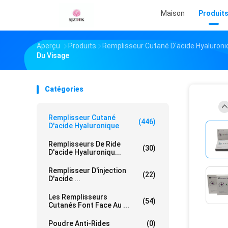
Maison
Produit
Aperçu
Produits
Remplisseur Cutané D'acide Hyaluroni
Du Visage
Catégories
Remplisseur Cutané
(446)
D'acide Hyaluronique
Remplisseurs De Ride
(30)
D'acide Hyaluroniqu...
Remplisseur D'injection
(22)
D'acide ...
Les Remplisseurs
(54)
Cutanés Font Face Au ...
Poudre Anti-Rides
(0)