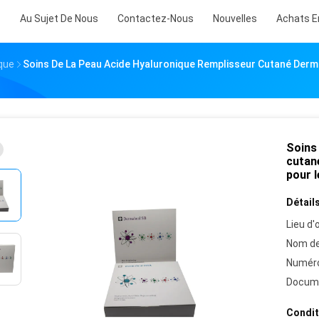
s
Au Sujet De Nous
Contactez-Nous
Nouvelles
Achats E
que
Soins De La Peau Acide Hyaluronique Remplisseur Cutané Derm
Soins
cutan
pour l
Détails
Lieu d'o
Nom de
Numéro
Docum
Condit