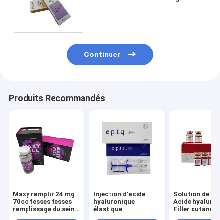
Rimples Remplisseur 1 ml HA
Continuer
Produits Recommandés
Maxy remplir 24 mg
Injection d'acide
Solution de lip
70cc fesses fesses
hyaluronique
Acide hyaluro
remplissage du sein
élastique
Filler cutané
remplissage du