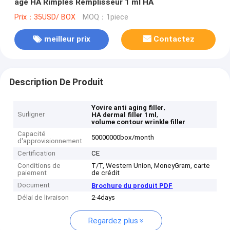
âge HA Rimples Remplisseur 1 ml HA
Prix：35USD/ BOX
MOQ：1piece
meilleur prix
Contactez
Description De Produit
,
Yovire anti aging filler
Surligner
,
HA dermal filler 1ml
volume contour wrinkle filler
Capacité
50000000box/month
d'approvisionnement
Certification
CE
Conditions de
T/T, Western Union, MoneyGram, carte
paiement
de crédit
Document
Brochure du produit PDF
Délai de livraison
2-4days
Regardez plus