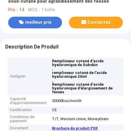
sous-cutané pour agrandissement des fesses
Prix：14
MOQ：1 boîte
meilleur prix
Contactez
Description De Produit
Remplisseur cutané d'acide
hyaluronique de Subskin
,
remplisseur cutané de l'acide
Surligner
hyaluronique 20ml
,
Remplisseur cutané d'acide
hyaluronique d'élargissement de
fesses
Capacité
50000box/month
d'approvisionnement
Certification
CE
Conditions de
T/T, Western Union, MoneyGram
paiement
Document
Brochure du produit PDF