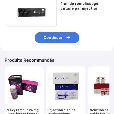
1 ml de remplissage
cutané par injection
d'acide hyaluronique
Neuramis
Continuer
Produits Recommandés
Maxy remplir 24 mg
Injection d'acide
Solution de lip
70cc fesses fesses
hyaluronique
Acide hyaluro