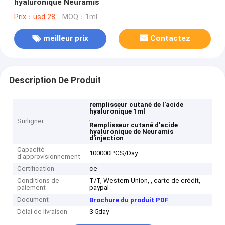
hyaluronique Neuramis
Prix：usd 28
MOQ：1ml
meilleur prix
Contactez
Description De Produit
remplisseur cutané de l'acide
hyaluronique 1ml
,
Surligner
Remplisseur cutané d'acide
hyaluronique de Neuramis
d'injection
Capacité
100000PCS/Day
d'approvisionnement
Certification
ce
Conditions de
T/T, Western Union, , carte de crédit,
paiement
paypal
Document
Brochure du produit PDF
Délai de livraison
3-5day