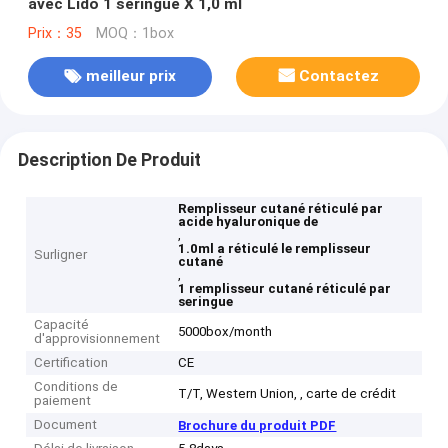
avec Lido 1 seringue X 1,0 ml
Prix：35
MOQ：1box
meilleur prix
Contactez
Description De Produit
Remplisseur cutané réticulé par
acide hyaluronique de
,
1.0ml a réticulé le remplisseur
Surligner
cutané
,
1 remplisseur cutané réticulé par
seringue
Capacité
5000box/month
d'approvisionnement
Certification
CE
Conditions de
T/T, Western Union, , carte de crédit
paiement
Document
Brochure du produit PDF