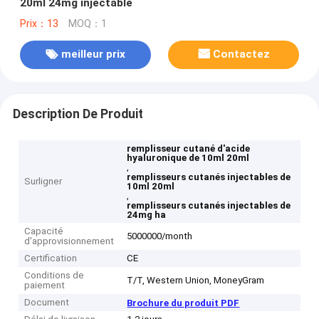
20ml 24mg injectable
Prix：13
MOQ：1
meilleur prix
Contactez
Description De Produit
remplisseur cutané d'acide
hyaluronique de 10ml 20ml
,
remplisseurs cutanés injectables de
Surligner
10ml 20ml
,
remplisseurs cutanés injectables de
24mg ha
Capacité
5000000/month
d'approvisionnement
Certification
CE
Conditions de
T/T, Western Union, MoneyGram
paiement
Document
Brochure du produit PDF