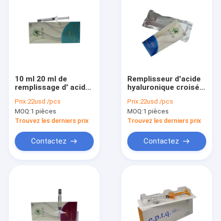
10 ml 20 ml de
Remplisseur d'acide
remplissage d' acide
hyaluronique croisé
hyaluronique pour
pour augmentation
Prix:
22usd /pcs
Prix:
22usd /pcs
augmentation du
mammaire 10 ml
MOQ:
1 pièces
MOQ:
1 pièces
sein et des fesses
Trouvez les derniers prix
Trouvez les derniers prix
Contactez
Contactez
Maison
Produits
Au sujet de nous