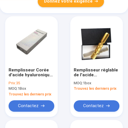
Donnez votre exigence
Remplisseur Corée
Remplisseur réglable
d'acide hyaluronique
de l'acide
de REVOLAX avec
hyaluronique 0.3ml
Prix:
35
MOQ:
1box
l'injection cutanée de
pour le stylo de
MOQ:
1Box
Trouvez les derniers prix
remplisseur de
Hyaluron
PISCINE
Trouvez les derniers prix
DÉCOUVERTE
Contactez
Contactez