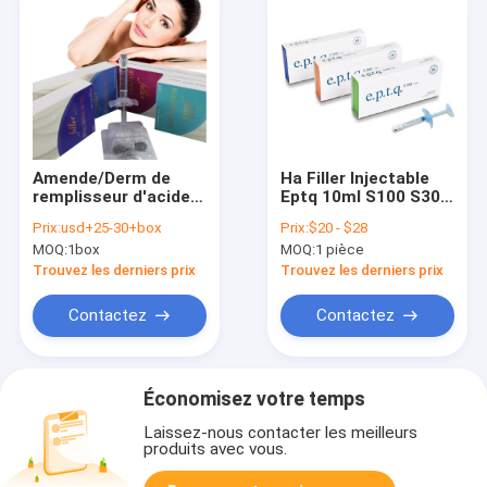
Amende/Derm de
Ha Filler Injectable
remplisseur d'acide
Eptq 10ml S100 S300
hyaluronique de
S500 Revolax Sub-Q
Prix:
usd+25-30+box
Prix:
$20 - $28
Juvederm 1ml
Hyaluronic Acid Filler
MOQ:
1box
MOQ:
1 pièce
/profondément
Trouvez les derniers prix
Trouvez les derniers prix
Contactez
Contactez
Économisez votre temps
Laissez-nous contacter les meilleurs
produits avec vous.