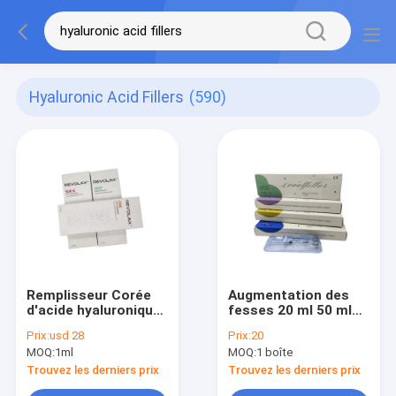
Hyaluronic Acid Fillers
(590)
Remplisseur Corée
Augmentation des
d'acide hyaluronique
fesses 20 ml 50 ml
de Revolax avec
100 ml Derm Plus
Prix:
usd 28
Prix:
20
sous-q profond fin
Hyaluronic Acid Filler
MOQ:
1ml
MOQ:
1 boîte
Pour l'
agrandissement du
Trouvez les derniers prix
Trouvez les derniers prix
sein Prix de l'