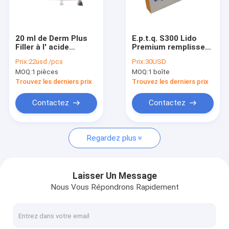
Visite d'usine
Contrôle de qualité
20 ml de Derm Plus
E.p.t.q. S300 Lido
Filler à l' acide
Premium remplisseur
Contactez-nous
hyaluronique pour l'
d'acide hyaluronique
Prix:
22usd /pcs
Prix:
30USD
injection de l'
MOQ:
1 pièces
MOQ:
1 boîte
agrandissement
Nouvelles
mammaire
Trouvez les derniers prix
Trouvez les derniers prix
Demandez une citation
Contactez
Contactez
Shopping Online
Regardez plus
Remplisseur cutané d'acide hyaluronique
Laisser Un Message
Nous Vous Répondrons Rapidement
remplisseurs de ride d'acide hyaluronique
Remplisseur d'injection d'acide hyaluronique