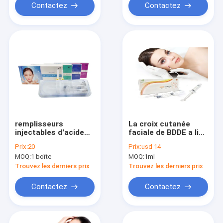
injection du sein
Contactez
Contactez
remplisseurs
La croix cutanée
injectables d'acide
faciale de BDDE a lié
hyaluronique de
le remplisseur 1ml
Prix:
20
Prix:
usd 14
Juvederm de gel de
2ml 3ml d'acide
MOQ:
1 boîte
MOQ:
1ml
l'acide hyaluronique
hyaluronique
2ml
Trouvez les derniers prix
Trouvez les derniers prix
Contactez
Contactez