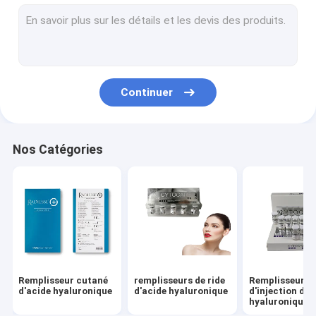
Les remplisseurs cutanés font face au remplisseur
Grosses injections de dissolution
Injection de Filorga 135HA
Continuer
Fils de PDO PCL PLLA
machine de beauté de rf
Nos Catégories
Stylo d'acide hyaluronique
Peptide de protéine d'or
Gel de serrage femelle
Kit de rabotage de Derma
Remplisseur cutané
remplisseurs de ride
Remplisseur
Aiguille micro de canule
d'acide hyaluronique
d'acide hyaluronique
d'injection d'a
hyaluronique