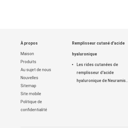
À propos
Remplisseur cutané d'acide
Maison
hyaluronique
Produits
Les rides cutanées de
Au sujet de nous
remplisseur d'acide
Nouvelles
hyaluronique de Neuramis
Sitemap
enlèvent pour la clinique de
Site mobile
beauté
Politique de
confidentialité