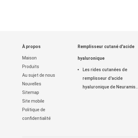
À propos
Remplisseur cutané d'acide
Maison
hyaluronique
Produits
Les rides cutanées de
Au sujet de nous
remplisseur d'acide
Nouvelles
hyaluronique de Neuramis
Sitemap
enlèvent pour la clinique de
Site mobile
beauté
Politique de
confidentialité